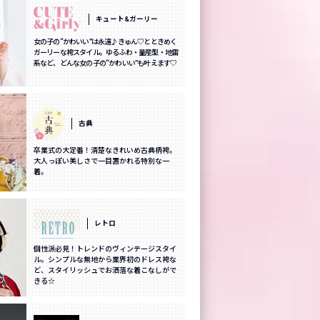
キュート&ガーリー
女の子の“かわいい”は永遠♪きゅん♡とときめく
ガーリーな袴スタイル。ゆるふわ・量産型・地雷
系など、どんな女の子の“かわいい”も叶えます♡
古典
卒業式の大定番！清楚なきれいめ古典柄袴。
大人っぽい美しさで一目置かれる特別な一
着。
レトロ
個性派必見！トレンドのヴィンテージスタイ
ル。シンプルな無地から業界初のドレス袴な
ど、スタイリッシュでお洒落な着こなしがで
きる☆