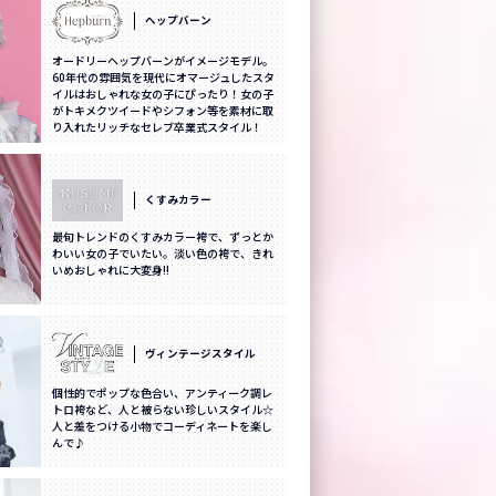
ヘップバーン
オードリーヘップバーンがイメージモデル。
60年代の雰囲気を現代にオマージュしたスタ
イルはおしゃれな女の子にぴったり！女の子
がトキメクツイードやシフォン等を素材に取
り入れたリッチなセレブ卒業式スタイル！
くすみカラー
最旬トレンドのくすみカラー袴で、ずっとか
わいい女の子でいたい。淡い色の袴で、きれ
いめおしゃれに大変身!!
ヴィンテージスタイル
個性的でポップな色合い、アンティーク調レ
トロ袴など、人と被らない珍しいスタイル☆
人と差をつける小物でコーディネートを楽し
んで♪