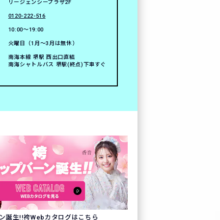
リージェンシープラザ2F
0120-222-516
10:00〜19:00
火曜日（1月〜3月は無休）
南海本線 堺駅 西出口直結
南海シャトルバス 堺駅(終点)下車すぐ
ン誕生!!袴Webカタログはこちら