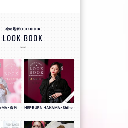
袴の最新LOOKBOOK
LOOK BOOK
KAMA×香音
HEPBURN HAKAMA×Shiho