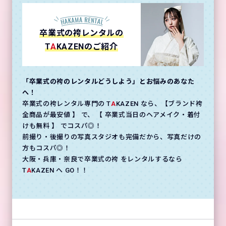
卒業式の袴レンタルの
T
A
KAZENのご紹介
「卒業式の袴のレンタルどうしよう」とお悩みのあなた
へ！
卒業式の袴レンタル専門の T
A
KAZEN なら、【ブランド袴
全商品が最安値 】 で、 【 卒業式当日のヘアメイク・着付
けも無料 】 でコスパ◎！
前撮り・後撮りの写真スタジオも完備だから、写真だけの
方もコスパ◎！
大阪・兵庫・奈良で卒業式の袴 をレンタルするなら
T
A
KAZEN へ GO！！