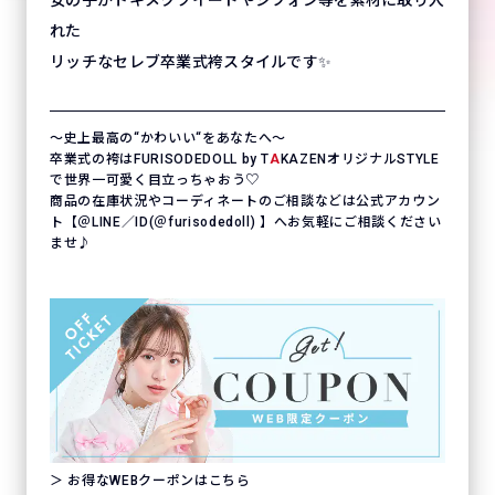
れた
リッチなセレブ卒業式袴スタイルです✨
〜史上最高の“かわいい“をあなたへ〜
卒業式の袴はFURISODEDOLL by T
A
KAZENオリジナルSTYLE
で世界一可愛く目立っちゃおう♡
商品の在庫状況やコーディネートのご相談などは公式アカウン
ト【＠LINE／ID(＠furisodedoll) 】へお気軽にご相談ください
ませ♪
＞ お得なWEBクーポンはこちら