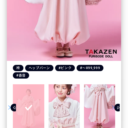
袴
ヘップバーン
#ピンク
#〜¥99,999
#香音