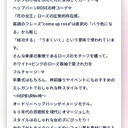
ヘップバーンROSEの袴コーデ🌹
『花の女王』ローズの圧倒的存在感。
英語のフレーズ“come up rose”は直訳の「バラ色にな
る」から転じ
「成功する」「うまくいく」という意味で使われていま
す。
そんな幸運の象徴であるローズのモチーフを纏って。
ホワイト×ピンクのローズ振袖で愛され力を
フルチャージ✨🌹
卒業式はもちろん、袴前撮りやイベントにもおすすめの
エレガントでおしゃれな袴スタイルです。
～HEPBURN×袴～
オードリーヘップバーンがイメージモデル。
６０年代の雰囲気を現代にオマージュした
スタイルはおしゃれな女の子にぴったり！
女の子がトキメクツイードやシフォン等を素材に取り入