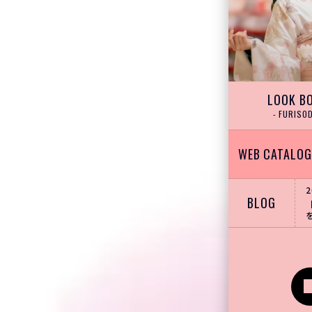
LOOK B
- FURISOD
WEB CATALOG
2
BLOG
イン
グラ