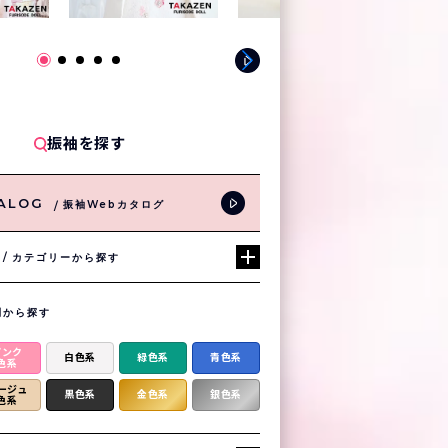
振袖を探す
ALOG
振袖Webカタログ
カテゴリーから探す
別から探す
ピンク
白色系
緑色系
青色系
色系
ージュ
黒色系
金色系
銀色系
色系