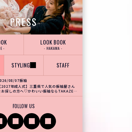
PRESS
OOK
LOOK BOOK
E -
- HAKAMA -
STYLING
STAFF
026/08/07
振袖
【2027年成人式】三重県で人気の振袖屋さん
をお探しの方へ♡かわいい振袖ならTAKAZEN
がおすすめ！
FOLLOW US
スタ
TikTok
Youtube
X
ム