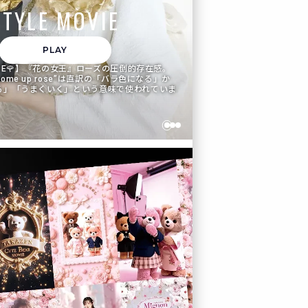
STYLE MOVIE
PLAY
ROSE🌹】『花の女王』ローズの圧倒的存在感。
ome up rose”は直訳の「バラ色になる」か
る」「うまくいく」という意味で使われていま
V