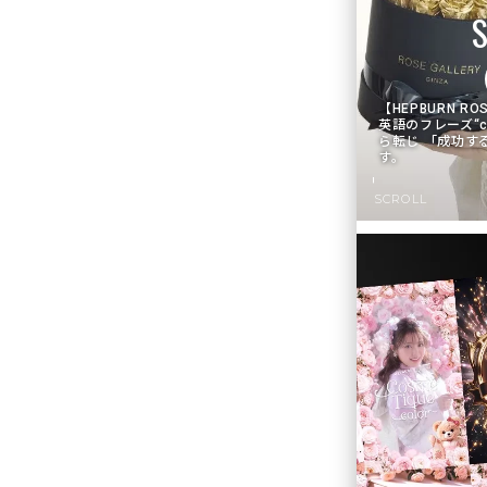
【HEPBURN 
英語のフレーズ“c
ら転じ 「成功す
す。
SCROLL