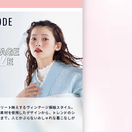
ODE
着こなす。艶やかに大人っぽく纏うきれいめ振
セクシーな女らしさとラ
を纏って。スワロフスキ
し、ゴージャスな一着。
子にぴったり♡