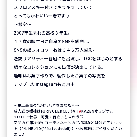
スワロフスキー付きでキラキラしていて
とってもかわいい一着です♪
～希空～
2007年生まれの高校３年生。
１７歳の誕生日に自身のSNSを解説し、
SNSの総フォロワー数は３４６万人越え。
恋愛リアリティー番組にも出演し、TGCをはじめとする
様々なコレクションにも出演が決定している。
趣味はお菓子作りで、製作したお菓子の写真を
アップしたInstagramも運用中。
〜史上最高の“かわいい“をあなたへ〜
成人式の振袖はFURISODEDOLL by T
A
KAZENオリジナル
STYLEで世界一可愛く目立っちゃおう♡
商品の在庫状況やコーディネートのご相談などは公式アカウン
ト【＠LINE／ID(＠furisodedoll) 】へお気軽にご相談ください
ませ♪