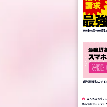
無料の最強!!!
最強!!!振袖カ
成⼈式の振袖レン
成人式振袖コレクシ