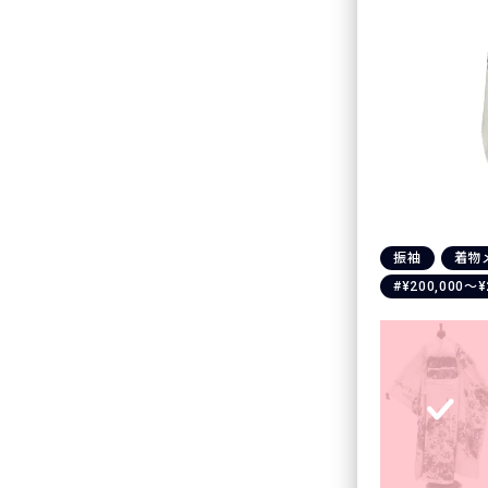
振袖
着物
#¥200,000〜¥