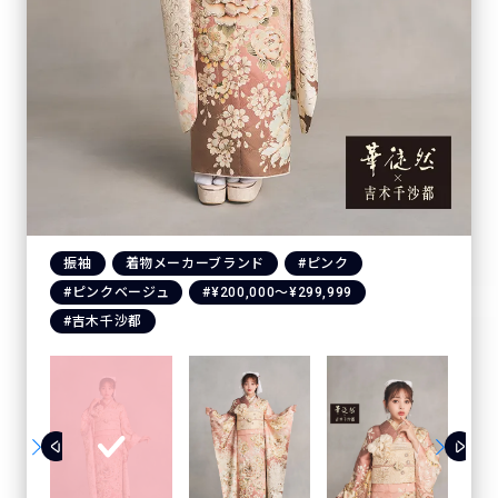
振袖
着物メーカーブランド
#ピンク
#ピンクベージュ
#¥200,000〜¥299,999
#吉木千沙都