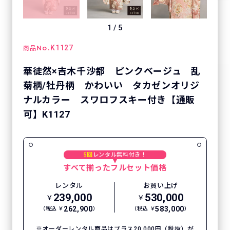
1
/
5
No.
K1127
商品
華徒然×吉木千沙都 ピンクベージュ 乱
菊柄/牡丹柄 かわいい タカゼンオリジ
ナルカラー スワロフスキー付き【通販
可】K1127
5回
レンタル無料付き！
すべて揃ったフルセット価格
レンタル
お買い上げ
239,000
530,000
￥
￥
262,900
583,000
（税込 ￥
）
（税込 ￥
）
オーダーレンタル商品はプラス20,000円（税抜）が