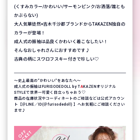
(くすみカラー/かわいい/サーモンピンク/お洒落/誰とも
かぶらない)
大人気華徒然×吉木千沙都ブランドからTAKAZEN独自の
カラーが登場！
成人式の振袖は品良くかわいく着こなしたい！
そんなおしゃれさんにおすすめです♪
古典の柄にスワロフスキー付きで珍しい♡
〜史上最高の“かわいい“をあなたへ〜
成人式の振袖はFURISODEDOLL by T
A
KAZENオリジナル
STYLEで世界一可愛く目立っちゃおう♡
商品の在庫状況やコーディネートのご相談などは公式アカウン
ト【＠LINE／ID(＠furisodedoll) 】へお気軽にご相談ください
ませ♪