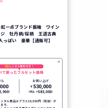
×紅一点ブランド振袖 ワイン
ンジ 牡丹柄/桜柄 王道古典
人っぽい 豪華【通販可】
5回
レンタル無料付き！
べて揃ったフルセット価格
タル
お買い上げ
,000
530,000
￥
2,900
583,000
）
（税込 ￥
）
ンタル商品はプラス20,000円（税抜）が
ります。