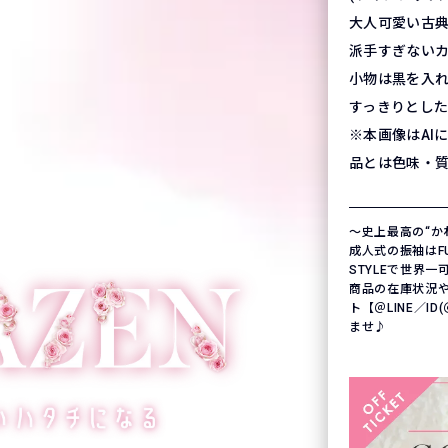
大人可愛い古
派手すぎない
小物は黒を入
すっきりとし
※本画像はAI
品とは色味・
〜史上最高の“か
成人式の振袖はFURI
STYLEで世界
商品の在庫状況
ト【＠LINE／ID
ませ♪