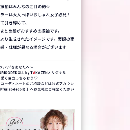
典振袖はみんなの注目の的☆
カラーは大人っぽいおしゃれ女子必見！
れて引き締めて、
たまとめ髪がおすすめの振袖です。
により生成されたイメージです。実際の商
質感・仕様が異なる場合がございます
わいい“をあなたへ〜
SODEDOLL by T
A
KAZENオリジナル
一可愛く目立っちゃおう♡
やコーディネートのご相談などは公式アカウン
(＠furisodedoll) 】へお気軽にご相談ください