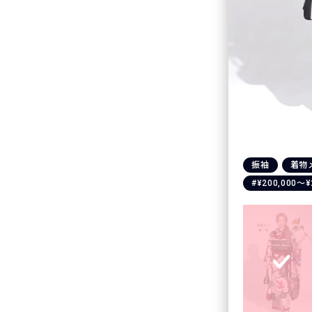
振袖
着物
#¥200,000〜¥