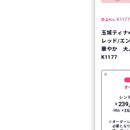
No.
K1177
商品
玉城ティナ
レッド/エ
華やか 大
K1177
す
レン
239
￥
26
（税込 ￥
オーダーレ
必要とな