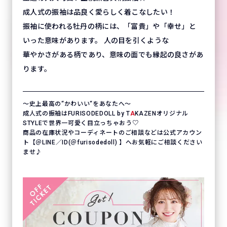
成人式の振袖は品良く愛らしく着こなしたい！
振袖に使われる牡丹の柄には、「富貴」や「幸せ」と
いった意味があります。 人の目を引くような
華やかさがある柄であり、意味の面でも縁起の良さがあ
ります。
〜史上最高の“かわいい“をあなたへ〜
成人式の振袖はFURISODEDOLL by T
A
KAZENオリジナル
STYLEで世界一可愛く目立っちゃおう♡
商品の在庫状況やコーディネートのご相談などは公式アカウン
ト【＠LINE／ID(＠furisodedoll) 】へお気軽にご相談ください
ませ♪