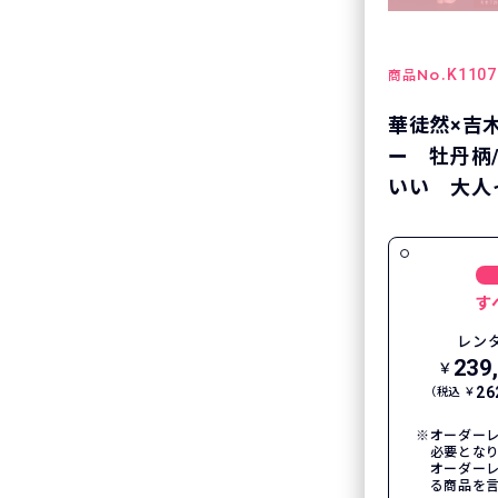
No.
K1107
商品
華徒然×吉
ー 牡丹柄
いい 大人
す
レン
239
￥
26
（税込 ￥
オーダーレ
必要とな
オーダー
る商品を