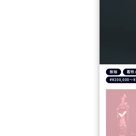
振袖
着物
#¥200,000〜¥