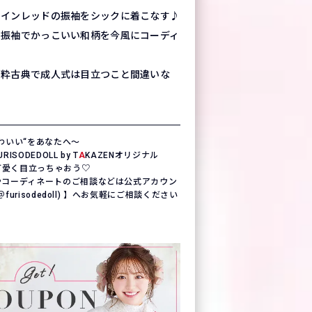
ワインレッドの振袖をシックに着こなす♪
の振袖でかっこいい和柄を今風にコーディ
の粋古典で成人式は目立つこと間違いな
わいい“をあなたへ〜
SODEDOLL by T
A
KAZENオリジナル
一可愛く目立っちゃおう♡
やコーディネートのご相談などは公式アカウン
(＠furisodedoll) 】へお気軽にご相談ください