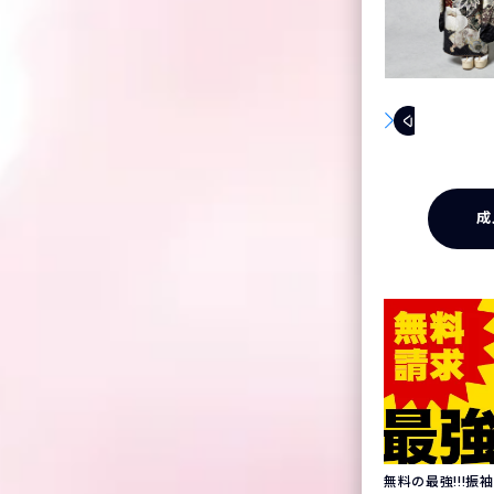
成
無料の最強!!!