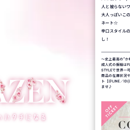
人と被らない
大人っぽいこ
ネート☆
辛口スタイル
し！
〜史上最高の“か
成人式の振袖はFURI
STYLEで世界
商品の在庫状況
ト【＠LINE／ID
ませ♪