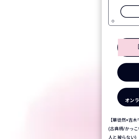
オン
【華徒然×吉木
(古典柄/かっこ
人と被らない)