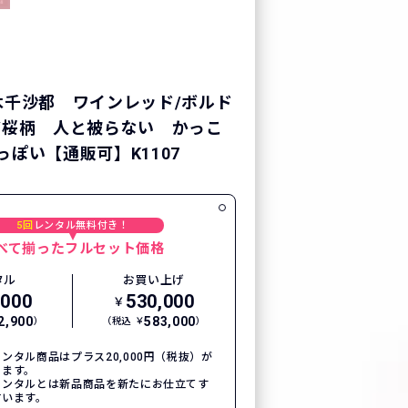
木千沙都 ワインレッド/ボルド
/桜柄 人と被らない かっこ
っぽい【通販可】K1107
5回
レンタル無料付き！
べて揃ったフルセット価格
タル
お買い上げ
,000
530,000
￥
2,900
583,000
）
（税込 ￥
）
ンタル商品はプラス20,000円（税抜）が
ります。
レンタルとは新品商品を新たにお仕立てす
言います。