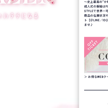
〜史上最高の“か
成人式の振袖はFURI
STYLEで世界
商品の在庫状況
ト【＠LINE／ID
ませ♪
＞ お得なWEB