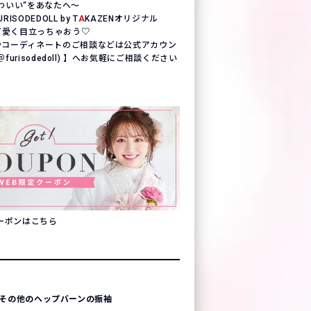
わいい“をあなたへ〜
SODEDOLL by T
A
KAZENオリジナル
一可愛く目立っちゃおう♡
やコーディネートのご相談などは公式アカウン
(＠furisodedoll) 】へお気軽にご相談ください
クーポンはこちら
その他のヘップバーンの振袖