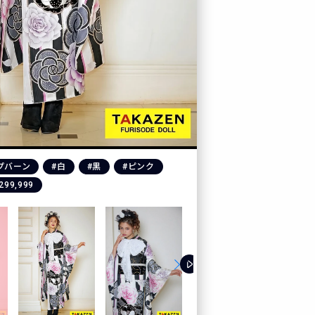
プバーン
#白
#黒
#ピンク
299,999