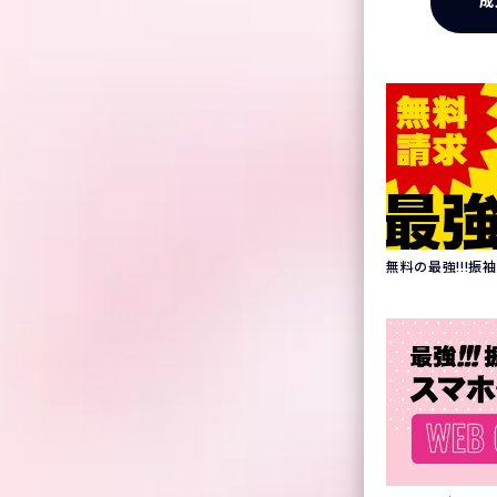
成
無料の最強!!!