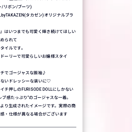
/リボン/ブーツ)
OLLbyTAKAZEN(タカゼン)オリジナルブラ
ン』はいつまでも可愛く輝き続けてほしい
込められて
スタイルです。
にドーリーで可愛らしいお嬢様スタイ
ッチでゴージャスな振袖♪
来ないドレッシーな装いに♡
チ押しのFURISODE DOLLにしかない
レブ感たっぷり”のゴージャスな一着。
により生成されたイメージです。実際の商
質感・仕様が異なる場合がございます