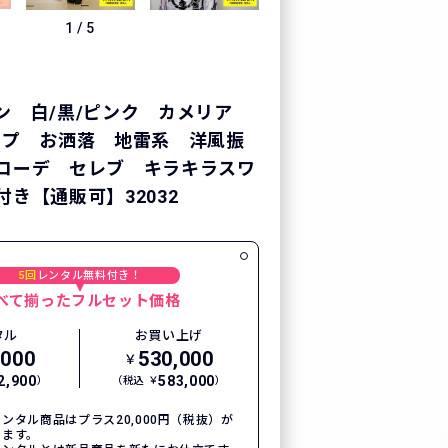
1
/
5
ン 白/黒/ピンク カメリア
イプ お洒落 地雷系 洋風振
コーデ セレブ キラキラスワ
き【通販可】32032
5回
レンタル無料付き！
べて揃ったフルセット価格
タル
お買い上げ
,000
530,000
￥
2,900
583,000
）
（税込 ￥
）
ンタル商品はプラス20,000円（税抜）が
ります。