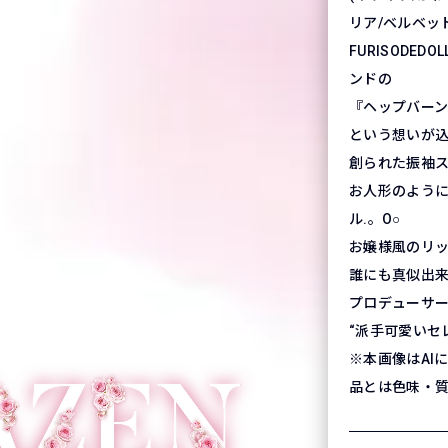
リア/ベルベット
FURISODED
ンドの
『ヘップバー
という想いが
創られた振袖
お人形のよう
ル.。O○
お嬢様風のリ
誰にも真似出
プロデューサーイ
“派手可愛いセ
※本画像はAI
品とは色味・