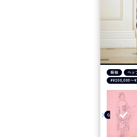
振袖
ヘッ
#¥200,000〜¥