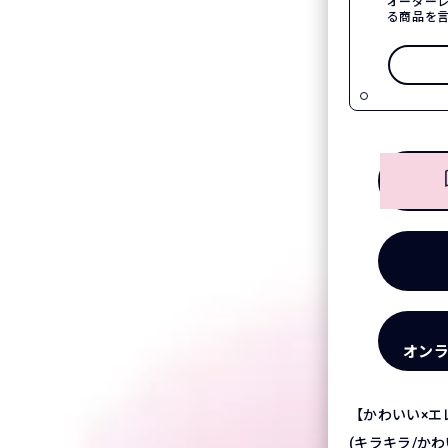
オーダー
る商品を
オン
【かわいい×エ
(キラキラ/かわ