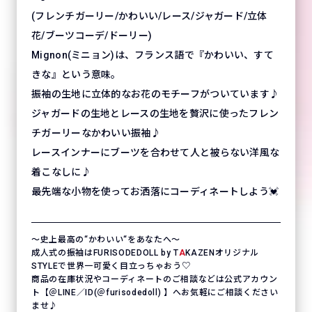
(フレンチガーリー/かわいい/レース/ジャガード/立体
花/ブーツコーデ/ドーリー)
Mignon(ミニョン)は、フランス語で『かわいい、すて
きな』という意味。
振袖の生地に立体的なお花のモチーフがついています♪
ジャガードの生地とレースの生地を贅沢に使ったフレン
チガーリーなかわいい振袖♪
レースインナーにブーツを合わせて人と被らない洋風な
着こなしに♪
最先端な小物を使ってお洒落にコーディネートしよう💓
〜史上最高の“かわいい“をあなたへ〜
成人式の振袖はFURISODEDOLL by T
A
KAZENオリジナル
STYLEで世界一可愛く目立っちゃおう♡
商品の在庫状況やコーディネートのご相談などは公式アカウン
ト【＠LINE／ID(＠furisodedoll) 】へお気軽にご相談ください
ませ♪