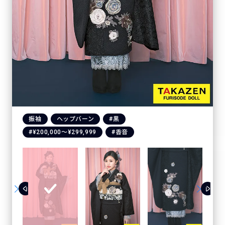
振袖
ヘップバーン
#黒
#¥200,000〜¥299,999
#香音