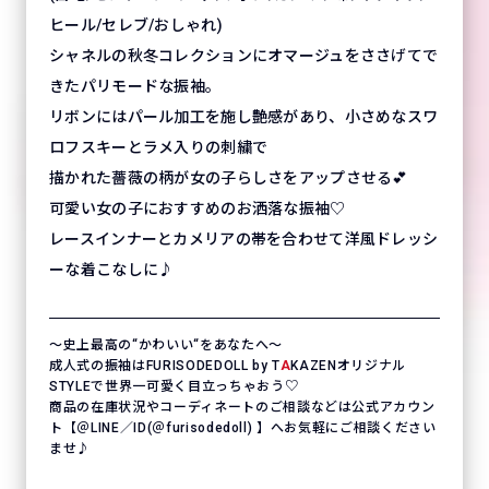
ヒール/セレブ/おしゃれ)
シャネルの秋冬コレクションにオマージュをささげてで
きたパリモードな振袖。
リボンにはパール加工を施し艶感があり、小さめなスワ
ロフスキーとラメ入りの刺繍で
描かれた薔薇の柄が女の子らしさをアップさせる💕
可愛い女の子におすすめのお洒落な振袖♡
レースインナーとカメリアの帯を合わせて洋風ドレッシ
ーな着こなしに♪
〜史上最高の“かわいい“をあなたへ〜
成人式の振袖はFURISODEDOLL by T
A
KAZENオリジナル
STYLEで世界一可愛く目立っちゃおう♡
商品の在庫状況やコーディネートのご相談などは公式アカウン
ト【＠LINE／ID(＠furisodedoll) 】へお気軽にご相談ください
ませ♪