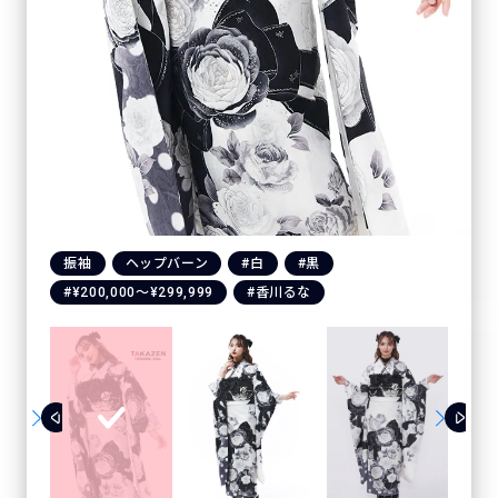
振袖
ヘップバーン
#白
#黒
#¥200,000〜¥299,999
#香川るな