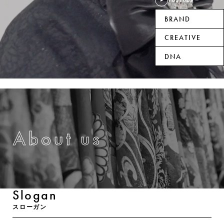
YouTube
BRAND
CREATIVE
DNA
About us
Slogan
スローガン