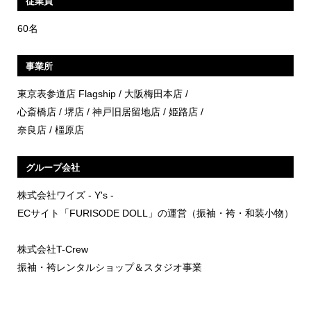
従業員
60名
事業所
東京表参道店 Flagship / 大阪梅田本店 /
心斎橋店 / 堺店 / 神戸旧居留地店 / 姫路店 /
奈良店 / 橿原店
グループ会社
株式会社ワイズ - Y's -
ECサイト「FURISODE DOLL」の運営（振袖・袴・和装小物）
株式会社T-Crew
振袖・袴レンタルショップ＆スタジオ事業