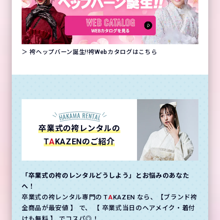
＞ 袴ヘップバーン誕生!!袴Webカタログはこちら
卒業式の袴レンタルの
T
A
KAZENのご紹介
「卒業式の袴のレンタルどうしよう」とお悩みのあなた
へ！
卒業式の袴レンタル専門の T
A
KAZEN なら、【ブランド袴
全商品が最安値 】 で、 【 卒業式当日のヘアメイク・着付
けも無料 】 でコスパ◎！