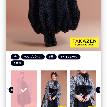
袴
ヘップバーン
#黒
#〜¥99,999
#香音