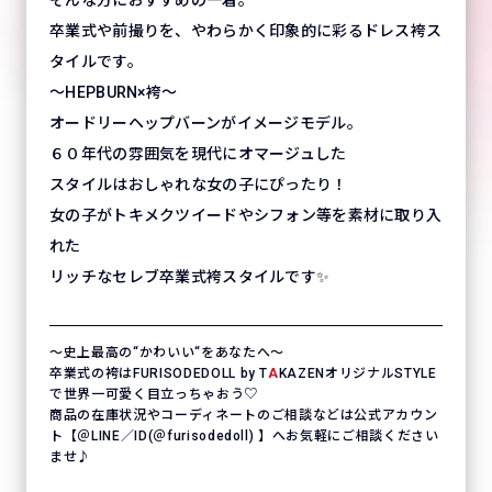
卒業式や前撮りを、やわらかく印象的に彩るドレス袴ス
タイルです。
～HEPBURN×袴～
オードリーヘップバーンがイメージモデル。
６０年代の雰囲気を現代にオマージュした
スタイルはおしゃれな女の子にぴったり！
女の子がトキメクツイードやシフォン等を素材に取り入
れた
リッチなセレブ卒業式袴スタイルです✨
〜史上最高の“かわいい“をあなたへ〜
卒業式の袴はFURISODEDOLL by T
A
KAZENオリジナルSTYLE
で世界一可愛く目立っちゃおう♡
商品の在庫状況やコーディネートのご相談などは公式アカウン
ト【＠LINE／ID(＠furisodedoll) 】へお気軽にご相談ください
ませ♪