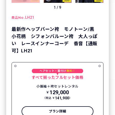
1
/
9
No.
LH21
商品
最新作ヘップバーン袴 モノトーン/黒
小花柄 シフォンバルーン袴 大人っぽ
い レースインナーコーデ 香音【通販
可】LH21
ヘアセット・着付け
無料！
すべて揃ったフルセット価格
小振袖＋袴セットレンタル
129,000
￥
141,900
（税込 ￥
）
プラン詳細