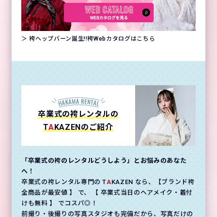
＞ 袴ヘップバーン誕生!!袴Webカタログはこちら
卒業式の袴レンタルの
T
A
KAZENのご紹介
「卒業式の袴のレンタルどうしよう」とお悩みのあなた
へ！
卒業式の袴レンタル専門の T
A
KAZEN なら、【ブランド袴
全商品が最安値 】 で、 【 卒業式当日のヘアメイク・着付
けも無料 】 でコスパ◎！
前撮り・後撮りの写真スタジオも完備だから、写真だけの