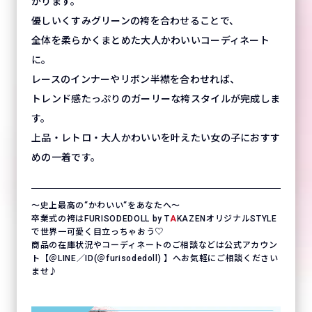
がります。
優しいくすみグリーンの袴を合わせることで、
全体を柔らかくまとめた大人かわいいコーディネート
に。
レースのインナーやリボン半襟を合わせれば、
トレンド感たっぷりのガーリーな袴スタイルが完成しま
す。
上品・レトロ・大人かわいいを叶えたい女の子におすす
めの一着です。
〜史上最高の“かわいい“をあなたへ〜
卒業式の袴はFURISODEDOLL by T
A
KAZENオリジナルSTYLE
で世界一可愛く目立っちゃおう♡
商品の在庫状況やコーディネートのご相談などは公式アカウン
ト【＠LINE／ID(＠furisodedoll) 】へお気軽にご相談ください
ませ♪