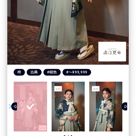
袴
古典
#紺色
#〜¥99,999