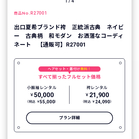
1
/
4
No.
R27001
商品
出口夏希ブランド袴 正統派古典 ネイビ
ー 古典柄 和モダン お洒落なコーディ
ネート 【通販可】R27001
ヘアセット・着付け
無料！
すべて揃ったフルセット価格
小振袖レンタル
袴レンタル
50,000
21,900
￥
￥
55,000
24,090
（税込 ￥
）
（税込 ￥
）
プラン詳細