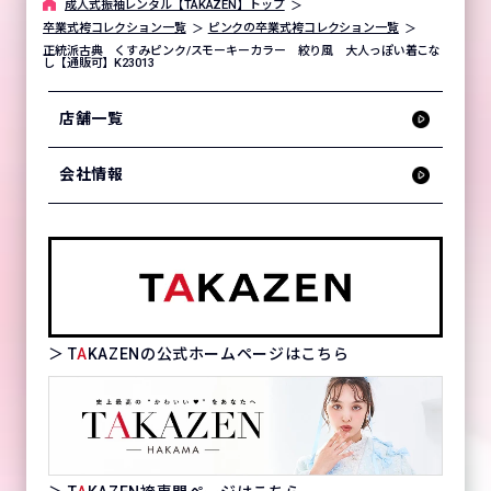
成⼈式振袖レンタル【TAKAZEN】トップ
卒業式袴コレクション一覧
ピンクの卒業式袴コレクション一覧
正統派古典 くすみピンク/スモーキーカラー 絞り風 大人っぽい着こな
し【通販可】K23013
店舗一覧
会社情報
＞ T
A
KAZENの公式ホームページはこちら