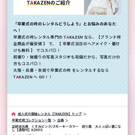
T
A
KAZENのご紹介
「卒業式の袴のレンタルどうしよう」とお悩みのあなた
へ！
卒業式の袴レンタル専門の T
A
KAZEN なら、【ブランド袴
全商品が最安値 】 で、 【 卒業式当日のヘアメイク・着付
けも無料 】 でコスパ◎！
前撮り・後撮りの写真スタジオも完備だから、写真だけの
方もコスパ◎！
大阪・兵庫・奈良で卒業式の袴 をレンタルするなら
T
A
KAZEN へ GO！！
成⼈式の振袖レンタル【TAKAZEN】トップ
卒業式袴コレクション一覧
古典
正統派古典 くすみピンク/スモーキーカラー 絞り風 大人っぽい着こな
し【通販可】K23013