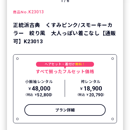
1
/
6
No.
K23013
商品
正統派古典 くすみピンク/スモーキーカ
ラー 絞り風 大人っぽい着こなし【通販
可】K23013
ヘアセット・着付け
無料！
すべて揃ったフルセット価格
小振袖レンタル
袴レンタル
48,000
18,900
￥
￥
52,800
20,790
（税込 ￥
）
（税込 ￥
）
プラン詳細