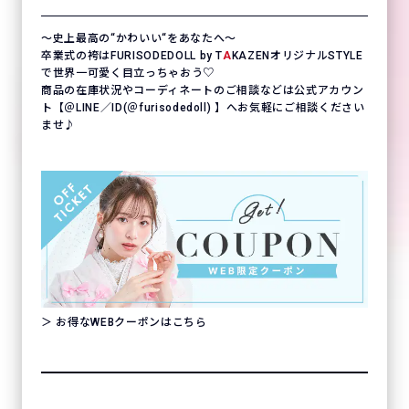
〜史上最高の“かわいい“をあなたへ〜
卒業式の袴はFURISODEDOLL by T
A
KAZENオリジナルSTYLE
で世界一可愛く目立っちゃおう♡
商品の在庫状況やコーディネートのご相談などは公式アカウン
ト【＠LINE／ID(＠furisodedoll) 】へお気軽にご相談ください
ませ♪
＞ お得なWEBクーポンはこちら