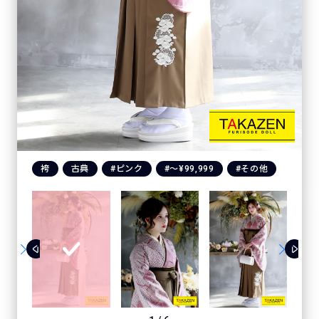
袴
古典
#ピンク
#〜¥99,999
#その他