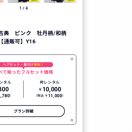
1
/
4
古典 ピンク 牡丹柄/和柄
【通販可】Y16
ヘアセット・着付け
無料！
べて揃ったフルセット価格
ンタル
袴レンタル
800
10,000
￥
2,780
11,000
）
（税込 ￥
）
プラン詳細