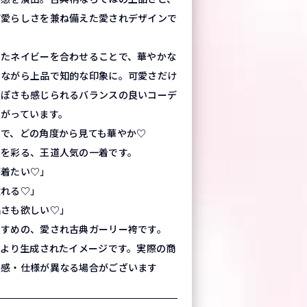
可愛らしさを兼ね備えた愛されデザインで
いたネイビーを合わせることで、華やかな
てながら上品で知的な印象に。可愛さだけ
っぽさも感じられるバランスの良いコーデ
上がっています。
群で、どの角度から見ても華やか♡
出を彩る、王道人気の一着です。
が着たい♡」
憧れる♡」
品さも欲しい♡」
すすめの、愛され古典ガーリー袴です。
により生成されたイメージです。実際の商
質感・仕様が異なる場合がございます