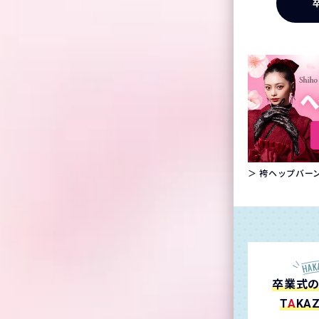
＞ 袴ヘップバーン
卒業式
T
A
KA