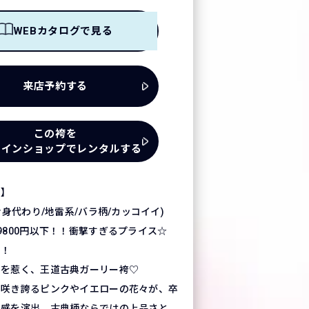
WEBカタログで見る
来店予約する
この袴を
ラインショップでレンタルする
ス】
片身代わり/地雷系/バラ柄/カッコイイ)
9800円以下！！衝撃すぎるプライス☆
い！
目を惹く、王道古典ガーリー袴♡
に咲き誇るピンクやイエローの花々が、卒
別感を演出。古典柄ならではの上品さと、