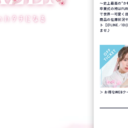
〜史上最高の“か
卒業式の袴はFURIS
で世界一可愛く
商品の在庫状況
ト【＠LINE／ID
ませ♪
＞ お得なWEB