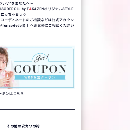
わいい“をあなたへ〜
ODEDOLL by T
A
KAZENオリジナルSTYLE
目立っちゃおう♡
やコーディネートのご相談などは公式アカウン
(＠furisodedoll) 】へお気軽にご相談ください
クーポンはこちら
その他の安カワの袴