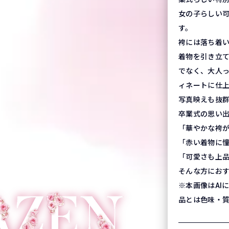
女の子らしい
す。
袴には落ち着
着物を引き立
でなく、大人
ィネートに仕
写真映えも抜
卒業式の思い
「華やかな袴
「赤い着物に
「可愛さも上
そんな方にお
※本画像はAI
品とは色味・