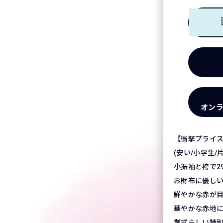
オン
【衝撃プライ
(安い/小学生/
小振袖と袴で2
お財布に優し
鮮やかな赤が
華やかな赤地
業式らしい特