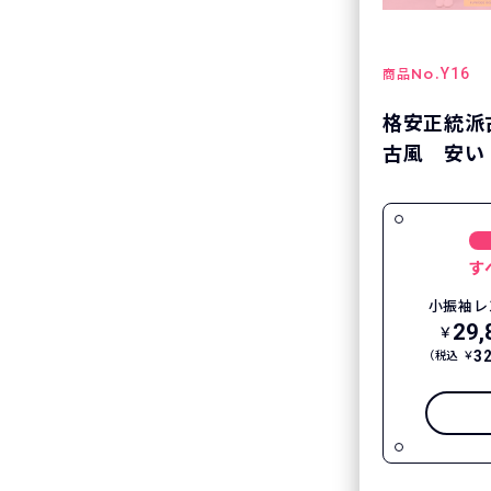
No.
Y16
商品
格安正統派
古風 安い
す
小振袖レ
29,
￥
3
（税込 ￥