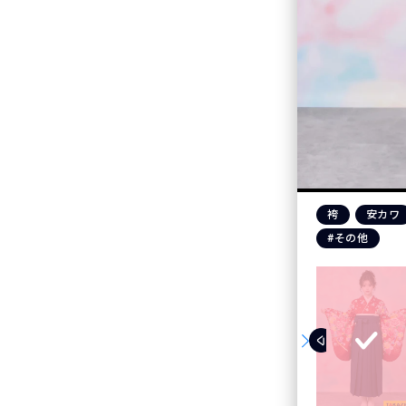
袴
安カワ
#その他