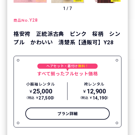
1
/
7
No.
Y28
商品
格安袴 正統派古典 ピンク 桜柄 シン
プル かわいい 清楚系【通販可】Y28
ヘアセット・着付け
無料！
すべて揃ったフルセット価格
小振袖レンタル
袴レンタル
25,000
12,900
￥
￥
27,500
14,190
（税込 ￥
）
（税込 ￥
）
プラン詳細