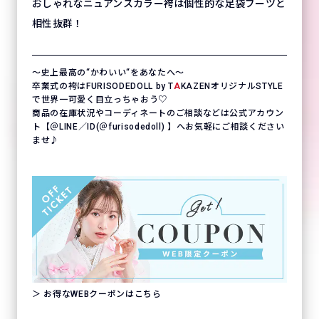
おしゃれなニュアンスカラー袴は個性的な足袋ブーツと
相性抜群！
〜史上最高の“かわいい“をあなたへ〜
卒業式の袴はFURISODEDOLL by T
A
KAZENオリジナルSTYLE
で世界一可愛く目立っちゃおう♡
商品の在庫状況やコーディネートのご相談などは公式アカウン
ト【＠LINE／ID(＠furisodedoll) 】へお気軽にご相談ください
ませ♪
＞ お得なWEBクーポンはこちら