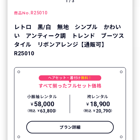
1
/
3
No.
R25010
商品
レトロ 黒/白 無地 シンプル かわい
い アンティーク調 トレンド ブーツス
タイル リボンアレンジ【通販可】
R25010
ヘアセット・着付け
無料！
すべて揃ったフルセット価格
小振袖レンタル
袴レンタル
58,000
18,900
￥
￥
63,800
20,790
（税込 ￥
）
（税込 ￥
）
プラン詳細