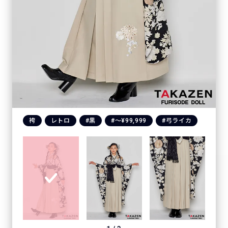
袴
レトロ
#黒
#〜¥99,999
#弓ライカ