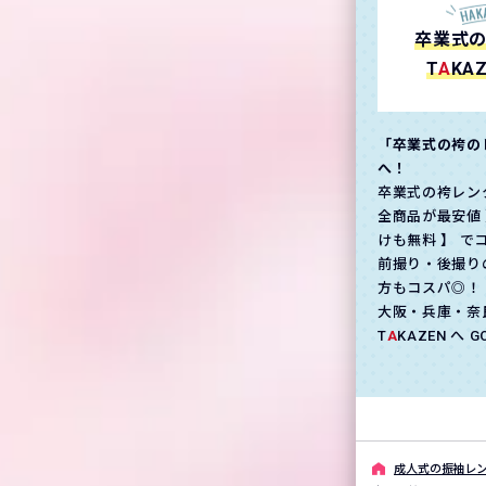
卒業式
T
A
KA
「卒業式の袴の
へ！
卒業式の袴レン
全商品が最安値 
けも無料 】 で
前撮り・後撮り
方もコスパ◎！
大阪・兵庫・奈
T
A
KAZEN へ 
成⼈式の振袖レン