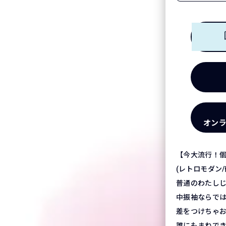
オン
【今大流行！
(レトロモダン/
普通のわたし
中振袖ならで
差をつけちゃ
誰にもまねで