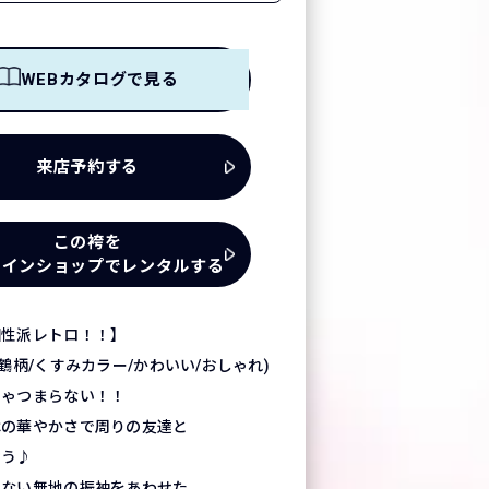
WEBカタログで見る
来店予約する
この袴を
ラインショップでレンタルする
個性派レトロ！！】
鶴柄/くすみカラー/かわいい/おしゃれ)
じゃつまらない！！
はの華やかさで周りの友達と
おう♪
きない無地の振袖をあわせた