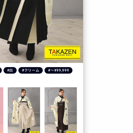
#白
#クリーム
#〜¥99,999