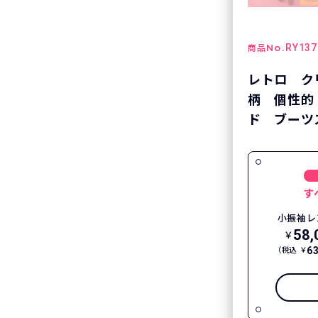
No.
RY137
商品
レトロ ク
柄 個性的
ド ブーツ
す
小振袖レ
58,
￥
6
（税込 ￥