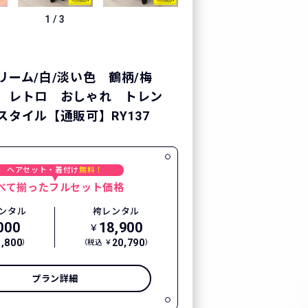
1
/
3
リーム/白/淡い色 鶴柄/梅
 レトロ おしゃれ トレン
スタイル【通販可】RY137
ヘアセット・着付け
無料！
べて揃ったフルセット価格
ンタル
袴レンタル
000
18,900
￥
3,800
20,790
）
（税込 ￥
）
プラン詳細