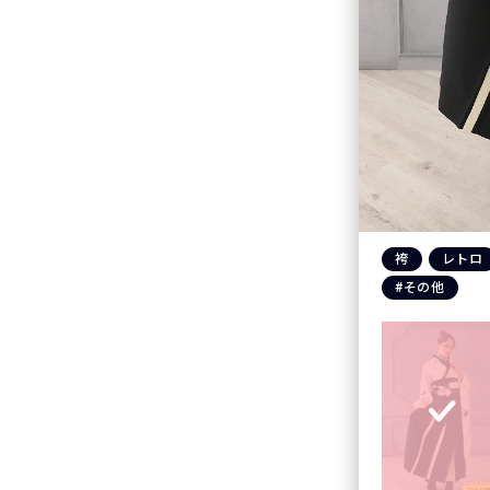
袴
レトロ
#その他