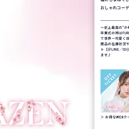
おしゃれコー
〜史上最高の“か
卒業式の袴はFURIS
で世界一可愛く
商品の在庫状況
ト【＠LINE／ID
ませ♪
＞ お得なWEB