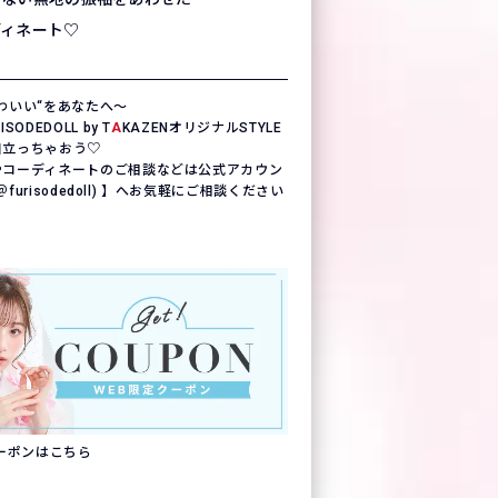
ディネート♡
わいい“をあなたへ〜
ODEDOLL by T
A
KAZENオリジナルSTYLE
目立っちゃおう♡
やコーディネートのご相談などは公式アカウン
(＠furisodedoll) 】へお気軽にご相談ください
クーポンはこちら