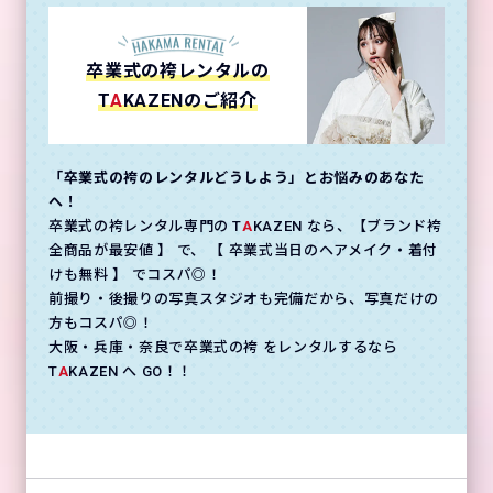
卒業式の袴レンタルの
T
A
KAZENのご紹介
「卒業式の袴のレンタルどうしよう」とお悩みのあなた
へ！
卒業式の袴レンタル専門の T
A
KAZEN なら、【ブランド袴
全商品が最安値 】 で、 【 卒業式当日のヘアメイク・着付
けも無料 】 でコスパ◎！
前撮り・後撮りの写真スタジオも完備だから、写真だけの
方もコスパ◎！
大阪・兵庫・奈良で卒業式の袴 をレンタルするなら
T
A
KAZEN へ GO！！