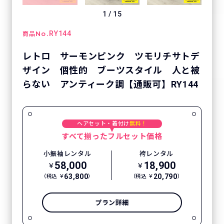
1
/
15
No.
RY144
商品
レトロ サーモンピンク ツモリチサトデ
ザイン 個性的 ブーツスタイル 人と被
らない アンティーク調【通販可】RY144
ヘアセット・着付け
無料！
すべて揃ったフルセット価格
小振袖レンタル
袴レンタル
58,000
18,900
￥
￥
63,800
20,790
（税込 ￥
）
（税込 ￥
）
プラン詳細