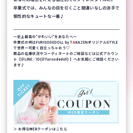
卒業式では、みんなの目を引くこと間違いなしの派手で
個性的なキュートな一着♪
〜史上最高の“かわいい“をあなたへ〜
卒業式の袴はFURISODEDOLL by T
A
KAZENオリジナルSTYLE
で世界一可愛く目立っちゃおう♡
商品の在庫状況やコーディネートのご相談などは公式アカウン
ト【＠LINE／ID(＠furisodedoll) 】へお気軽にご相談ください
ませ♪
＞ お得なWEBクーポンはこちら