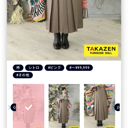
袴
レトロ
#ピンク
#〜¥99,999
#その他