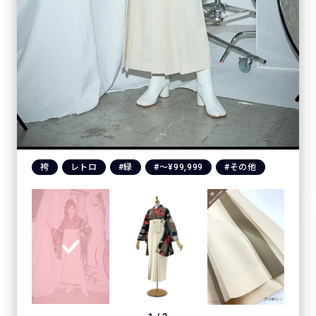
袴
レトロ
#緑
#〜¥99,999
#その他