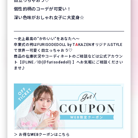
目立っちゃおう♡
個性的柄のコーデが可愛い！
深い色味がおしゃれ女子に大変身☆
〜史上最高の“かわいい“をあなたへ〜
卒業式の袴はFURISODEDOLL by T
A
KAZENオリジナルSTYLE
で世界一可愛く目立っちゃおう♡
商品の在庫状況やコーディネートのご相談などは公式アカウン
ト【＠LINE／ID(＠furisodedoll) 】へお気軽にご相談ください
ませ♪
＞ お得なWEBクーポンはこちら