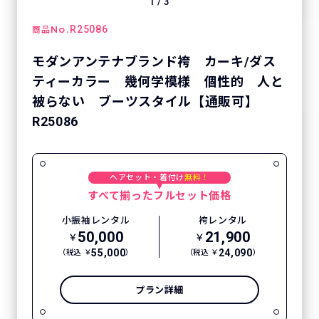
1
/
3
No.
R25086
商品
モダンアンテナブランド袴 カーキ/ダス
ティーカラー 幾何学模様 個性的 人と
被らない ブーツスタイル【通販可】
R25086
ヘアセット・着付け
無料！
すべて揃ったフルセット価格
小振袖レンタル
袴レンタル
50,000
21,900
￥
￥
55,000
24,090
（税込 ￥
）
（税込 ￥
）
プラン詳細