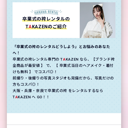
卒業式の袴レンタルの
T
A
KAZENのご紹介
「卒業式の袴のレンタルどうしよう」とお悩みのあなた
へ！
卒業式の袴レンタル専門の T
A
KAZEN なら、【ブランド袴
全商品が最安値 】 で、 【 卒業式当日のヘアメイク・着付
けも無料 】 でコスパ◎！
前撮り・後撮りの写真スタジオも完備だから、写真だけの
方もコスパ◎！
大阪・兵庫・奈良で卒業式の袴 をレンタルするなら
T
A
KAZEN へ GO！！