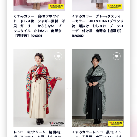
くすみカラー 白/オフホワイ
くすみカラー グレー/ダスティ
ト ドレス袴 シャギー素材 洋
ーカラー JILLSTUARTブランド
風 ガーリー かぶらない ブー
袴 垢抜け おしゃれ ブーツコ
ツスタイル かわいい 南琴奈
ーデ 付け襟 南琴奈【通販可】
【通販可】R26001
R26002
レトロ 赤/クリーム 椿柄/総
くすみカラーレトロ 黒/モノト