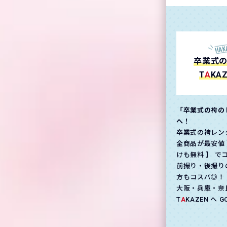
卒業式
T
A
KA
「卒業式の袴の
へ！
卒業式の袴レン
全商品が最安値 
けも無料 】 で
前撮り・後撮り
方もコスパ◎！
大阪・兵庫・奈
T
A
KAZEN へ 