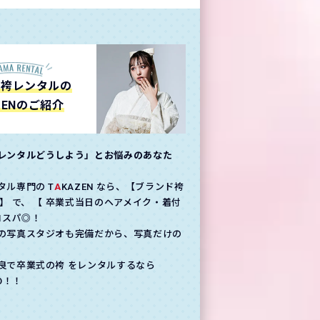
の袴レンタルの
ZENのご紹介
レンタルどうしよう」とお悩みのあなた
タル専門の T
A
KAZEN なら、【ブランド袴
】 で、 【 卒業式当日のヘアメイク・着付
コスパ◎！
の写真スタジオも完備だから、写真だけの
良で卒業式の袴 をレンタルするなら
GO！！