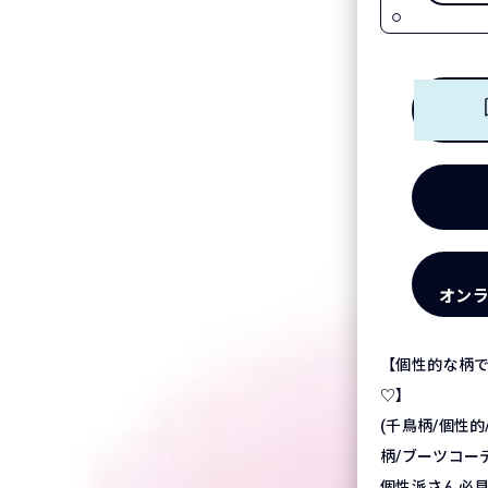
オン
【個性的な柄
♡】
(千鳥柄/個性的
柄/ブーツコーデ
個性派さん必