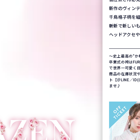
新作のヴィン
千鳥格子柄を
斬新で新しい
ヘッドアクセ
〜史上最高の“か
卒業式の袴はFURIS
で世界一可愛く
商品の在庫状況
ト【＠LINE／ID
ませ♪