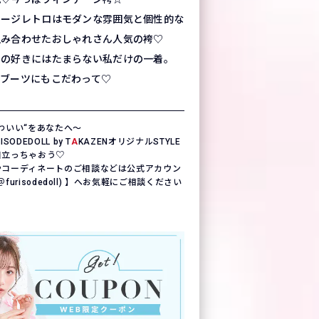
テージレトロはモダンな雰囲気と個性的な
組み合わせたおしゃれさん人気の袴♡
もの好きにはたまらない私だけの一着。
やブーツにもこだわって♡
わいい“をあなたへ〜
ODEDOLL by T
A
KAZENオリジナルSTYLE
目立っちゃおう♡
やコーディネートのご相談などは公式アカウン
(＠furisodedoll) 】へお気軽にご相談ください