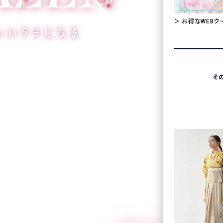
＞ お得なWEB
そ