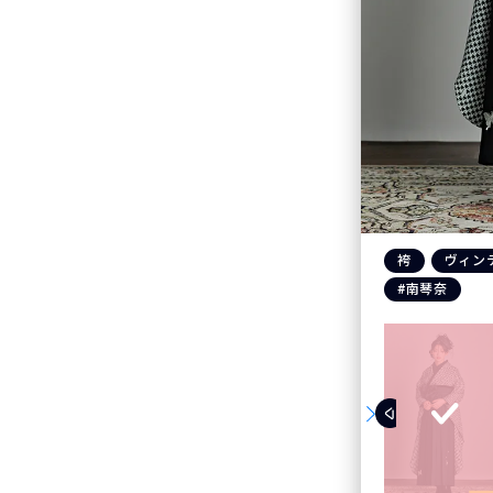
袴
ヴィン
#南琴奈