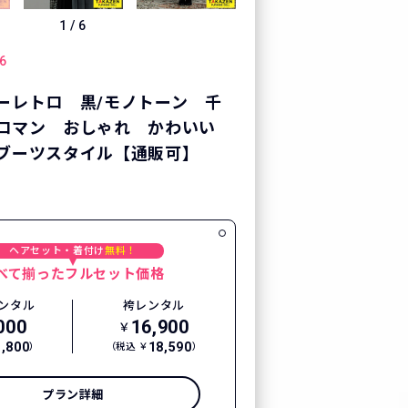
1
/
6
6
ーレトロ 黒/モノトーン 千
ロマン おしゃれ かわいい
ブーツスタイル【通販可】
ヘアセット・着付け
無料！
べて揃ったフルセット価格
ンタル
袴レンタル
000
16,900
￥
3,800
18,590
）
（税込 ￥
）
プラン詳細