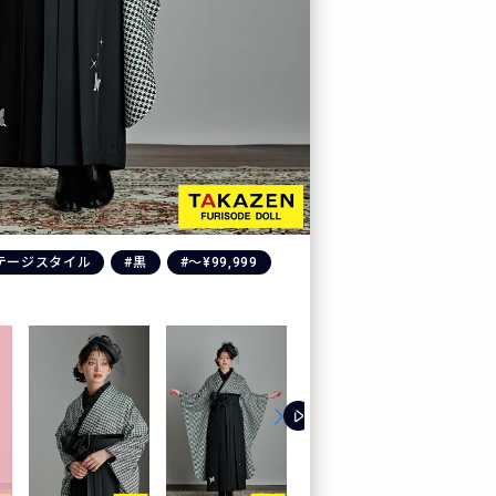
テージスタイル
#黒
#〜¥99,999