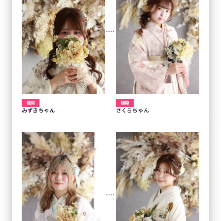
橿原
橿原
みずきちゃん
さくらちゃん