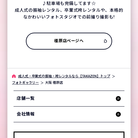
♪駐車場も完備してます☆
成人式の振袖レンタル、卒業式袴レンタルや、本格的
なかわいいフォトスタジオでの前撮り撮影も!
橿原店ページへ
成人式・卒業式の振袖・袴レンタルなら【TAKAZEN】トップ
フォトギャラリー
大阪 橿原店
店舗一覧
会社情報