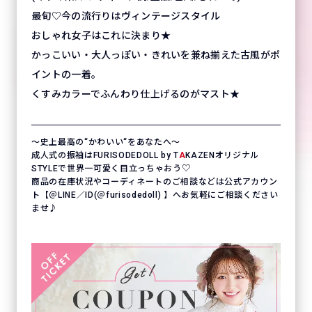
最旬♡今の流行りはヴィンテージスタイル
おしゃれ女子はこれに決まり★
かっこいい・大人っぽい・きれいを兼ね揃えた古風がポ
イントの一着。
くすみカラーでふんわり仕上げるのがマスト★
〜史上最高の“かわいい“をあなたへ〜
成人式の振袖はFURISODEDOLL by T
A
KAZENオリジナル
STYLEで世界一可愛く目立っちゃおう♡
商品の在庫状況やコーディネートのご相談などは公式アカウン
ト【＠LINE／ID(＠furisodedoll) 】へお気軽にご相談ください
ませ♪