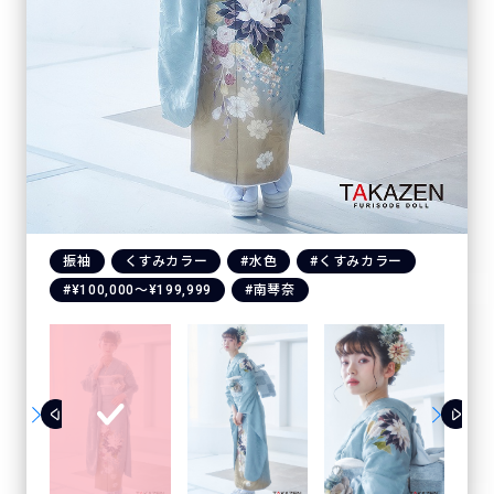
振袖
くすみカラー
#水色
#くすみカラー
#¥100,000〜¥199,999
#南琴奈