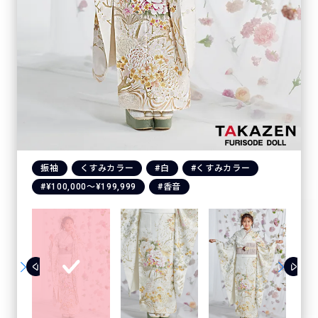
振袖
くすみカラー
#白
#くすみカラー
#¥100,000〜¥199,999
#香音