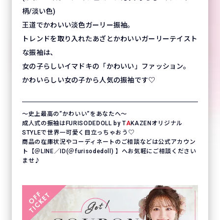
柄/淡い色)
王道でかわいい淡色ガーリー振袖。
トレンドを取り入れたあざとかわいいガーリーテイスト
な振袖は、
女の子らしいイマドキの「かわいい」ファッション。
かわいらしい女の子から人気の振袖です♡
〜史上最高の“かわいい“をあなたへ〜
成人式の振袖はFURISODEDOLL by T
A
KAZENオリジナル
STYLEで世界一可愛く目立っちゃおう♡
商品の在庫状況やコーディネートのご相談などは公式アカウン
ト【＠LINE／ID(＠furisodedoll) 】へお気軽にご相談ください
ませ♪