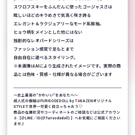
スワロフスキーをふんだんに使ったゴージャスさは
眩しいほどのキラめきで気高く咲き誇る
エレガント＆ラクジュアリーなモード系振袖。
ヒョウ柄をメインとした他にはない
独創的なレオパードシリーズは
ファッション感覚で足もとまで
自由自在に遊べるスタイリング。
※本画像はAIにより生成されたイメージです。実際の商
品とは色味・質感・仕様が異なる場合がございます
〜史上最高の“かわいい“をあなたへ〜
成人式の振袖はFURISODEDOLL by T
A
KAZENオリジナル
STYLEで世界一可愛く目立っちゃおう♡
商品の在庫状況やコーディネートのご相談などは公式アカウン
ト【＠LINE／ID(＠furisodedoll) 】へお気軽にご相談ください
ませ♪