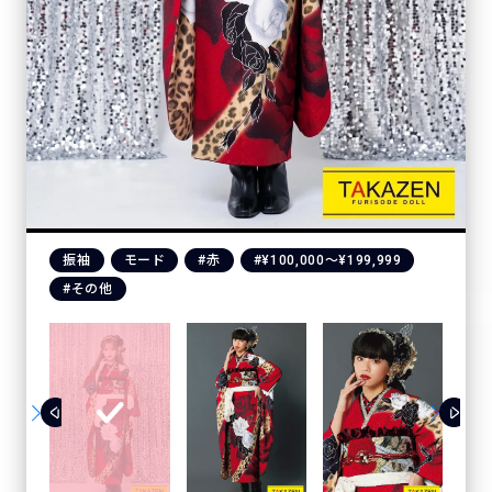
振袖
モード
#赤
#¥100,000〜¥199,999
#その他