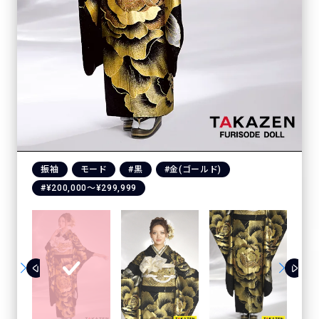
振袖
モード
#黒
#金(ゴールド)
#¥200,000〜¥299,999