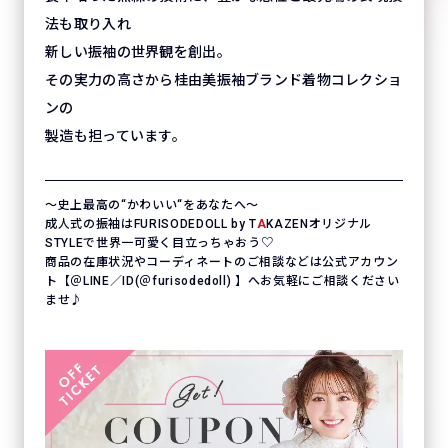
法も取り入れ
新しい振袖の世界観を創出。
その実力の高さから桂由美振袖ブランド着物コレクショ
ンの
製造も担っています。
〜史上最高の“かわいい“をあなたへ〜
成人式の振袖はFURISODEDOLL by T
A
KAZENオリジナル
STYLEで世界一可愛く目立っちゃおう♡
商品の在庫状況やコーディネートのご相談などは公式アカウン
ト【＠LINE／ID(＠furisodedoll) 】へお気軽にご相談ください
ませ♪