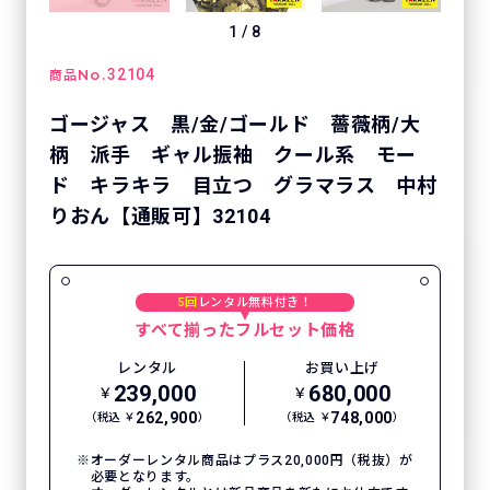
1
/
8
No.
32104
商品
ゴージャス 黒/金/ゴールド 薔薇柄/大
柄 派手 ギャル振袖 クール系 モー
ド キラキラ 目立つ グラマラス 中村
りおん【通販可】32104
5回
レンタル無料付き！
すべて揃ったフルセット価格
レンタル
お買い上げ
239,000
680,000
￥
￥
262,900
748,000
（税込 ￥
）
（税込 ￥
）
オーダーレンタル商品はプラス20,000円（税抜）が
必要となります。