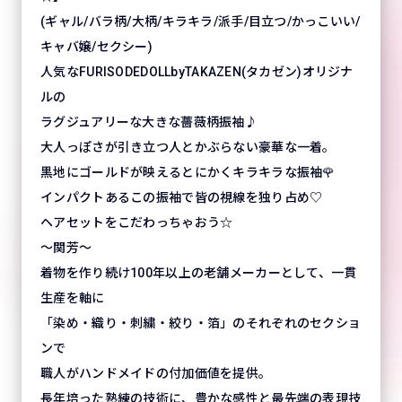
(ギャル/バラ柄/大柄/キラキラ/派手/目立つ/かっこいい/
キャバ嬢/セクシー)
人気なFURISODEDOLLbyTAKAZEN(タカゼン)オリジナ
ルの
ラグジュアリーな大きな薔薇柄振袖♪
大人っぽさが引き立つ人とかぶらない豪華な一着。
黒地にゴールドが映えるとにかくキラキラな振袖🌹
インパクトあるこの振袖で皆の視線を独り占め♡
ヘアセットをこだわっちゃおう☆
～関芳～
着物を作り続け100年以上の老舗メーカーとして、一貫
生産を軸に
「染め・織り・刺繍・絞り・箔」のそれぞれのセクショ
ンで
職人がハンドメイドの付加価値を提供。
長年培った熟練の技術に、豊かな感性と最先端の表現技