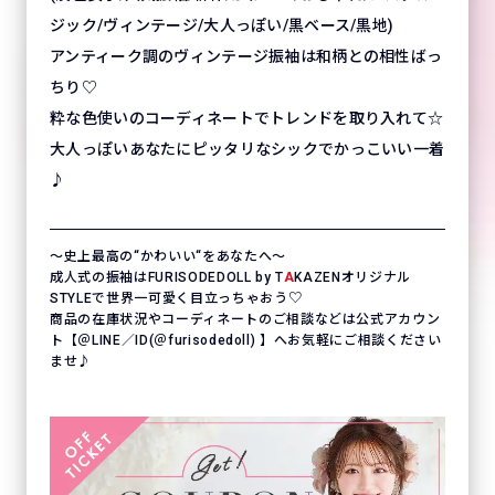
ジック/ヴィンテージ/大人っぽい/黒ベース/黒地)
アンティーク調のヴィンテージ振袖は和柄との相性ばっ
ちり♡
粋な色使いのコーディネートでトレンドを取り入れて☆
大人っぽいあなたにピッタリなシックでかっこいい一着
♪
〜史上最高の“かわいい“をあなたへ〜
成人式の振袖はFURISODEDOLL by T
A
KAZENオリジナル
STYLEで世界一可愛く目立っちゃおう♡
商品の在庫状況やコーディネートのご相談などは公式アカウン
ト【＠LINE／ID(＠furisodedoll) 】へお気軽にご相談ください
ませ♪