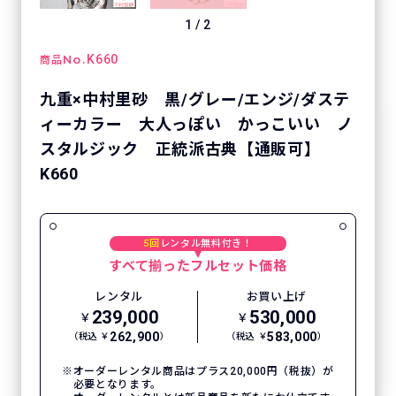
1
/
2
No.
K660
商品
九重×中村里砂 黒/グレー/エンジ/ダステ
ィーカラー 大人っぽい かっこいい ノ
スタルジック 正統派古典【通販可】
K660
5回
レンタル無料付き！
すべて揃ったフルセット価格
レンタル
お買い上げ
239,000
530,000
￥
￥
262,900
583,000
（税込 ￥
）
（税込 ￥
）
オーダーレンタル商品はプラス20,000円（税抜）が
必要となります。