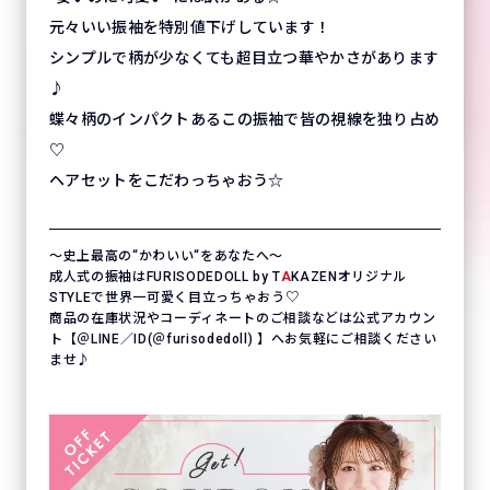
元々いい振袖を特別値下げしています！
シンプルで柄が少なくても超目立つ華やかさがあります
♪
蝶々柄のインパクトあるこの振袖で皆の視線を独り占め
♡
ヘアセットをこだわっちゃおう☆
〜史上最高の“かわいい“をあなたへ〜
成人式の振袖はFURISODEDOLL by T
A
KAZENオリジナル
STYLEで世界一可愛く目立っちゃおう♡
商品の在庫状況やコーディネートのご相談などは公式アカウン
ト【＠LINE／ID(＠furisodedoll) 】へお気軽にご相談ください
ませ♪