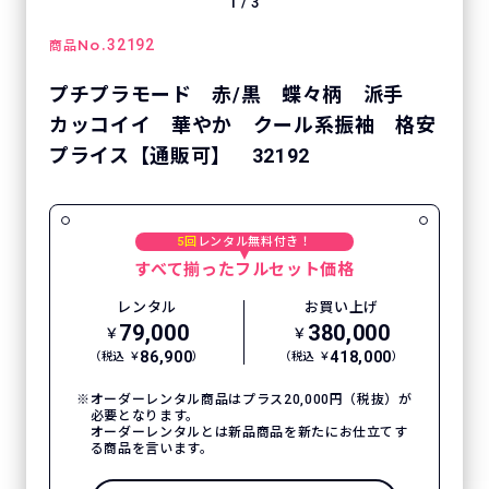
1
/
3
No.
32192
商品
プチプラモード 赤/黒 蝶々柄 派手
カッコイイ 華やか クール系振袖 格安
プライス【通販可】 32192
5回
レンタル無料付き！
すべて揃ったフルセット価格
レンタル
お買い上げ
79,000
380,000
￥
￥
86,900
418,000
（税込 ￥
）
（税込 ￥
）
オーダーレンタル商品はプラス20,000円（税抜）が
必要となります。
オーダーレンタルとは新品商品を新たにお仕立てす
る商品を言います。