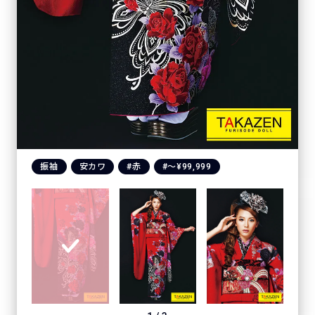
振袖
安カワ
#赤
#〜¥99,999