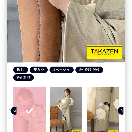
振袖
安カワ
#ベージュ
#〜¥99,999
#その他