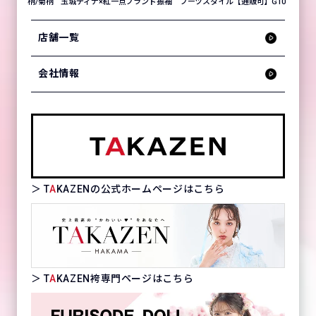
柄/菊柄 玉城ティナ×紅一点ブランド振袖 ブーツスタイル【通販可】G10
店舗一覧
会社情報
＞ T
A
KAZENの公式ホームページはこちら
＞ T
A
KAZEN袴専門ページはこちら