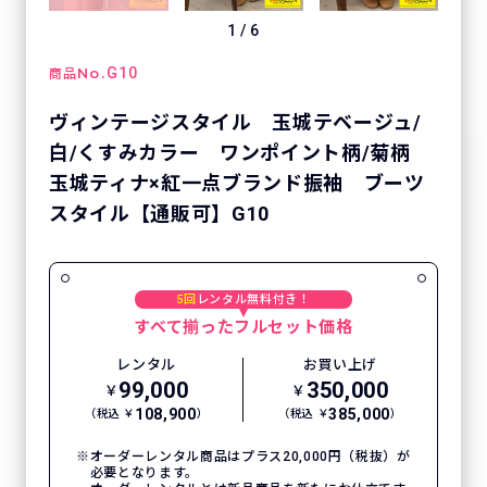
1
/
6
No.
G10
商品
ヴィンテージスタイル 玉城テベージュ/
白/くすみカラー ワンポイント柄/菊柄
玉城ティナ×紅一点ブランド振袖 ブーツ
スタイル【通販可】G10
5回
レンタル無料付き！
すべて揃ったフルセット価格
レンタル
お買い上げ
99,000
350,000
￥
￥
108,900
385,000
（税込 ￥
）
（税込 ￥
）
オーダーレンタル商品はプラス20,000円（税抜）が
必要となります。