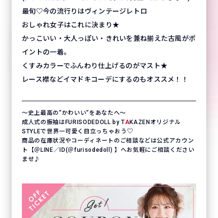
最旬♡今の流行りはヴィンテージレトロ
おしゃれ女子はこれに決まり★
かっこいい・大人っぽい・きれいを兼ね揃えた古風がポ
イントの一着。
くすみカラーでふんわり仕上げるのがマスト★
レース襟などイマドキコーデにするのもオススメ！！
〜史上最高の“かわいい“をあなたへ〜
成人式の振袖はFURISODEDOLL by T
A
KAZENオリジナル
STYLEで世界一可愛く目立っちゃおう♡
商品の在庫状況やコーディネートのご相談などは公式アカウン
ト【＠LINE／ID(＠furisodedoll) 】へお気軽にご相談ください
ませ♪