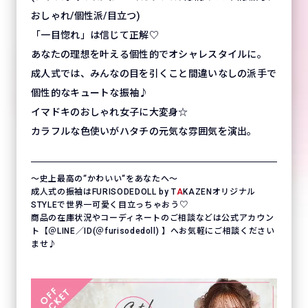
おしゃれ/個性派/目立つ)
「一目惚れ」は信じて正解♡
あなたの理想を叶える個性的でオシャレスタイルに。
成人式では、みんなの目を引くこと間違いなしの派手で
個性的なキュートな振袖♪
イマドキのおしゃれ女子に大変身☆
カラフルな色使いがハタチの元気な雰囲気を演出。
〜史上最高の“かわいい“をあなたへ〜
成人式の振袖はFURISODEDOLL by T
A
KAZENオリジナル
STYLEで世界一可愛く目立っちゃおう♡
商品の在庫状況やコーディネートのご相談などは公式アカウン
ト【＠LINE／ID(＠furisodedoll) 】へお気軽にご相談ください
ませ♪