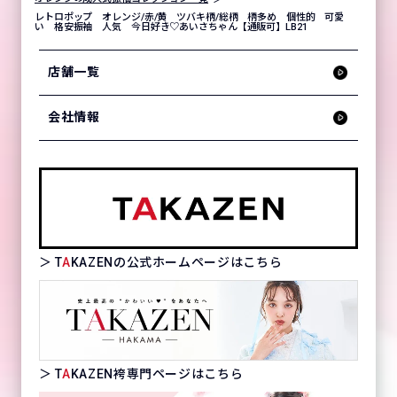
レトロポップ オレンジ/赤/黄 ツバキ柄/総柄 柄多め 個性的 可愛
い 格安振袖 人気 今日好き♡あいさちゃん【通販可】LB21
店舗一覧
会社情報
＞ T
A
KAZENの公式ホームページはこちら
＞ T
A
KAZEN袴専門ページはこちら