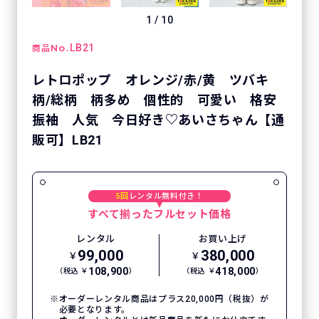
1
/
10
No.
LB21
商品
レトロポップ オレンジ/赤/黄 ツバキ
柄/総柄 柄多め 個性的 可愛い 格安
振袖 人気 今日好き♡あいさちゃん【通
販可】LB21
5回
レンタル無料付き！
すべて揃ったフルセット価格
レンタル
お買い上げ
99,000
380,000
￥
￥
108,900
418,000
（税込 ￥
）
（税込 ￥
）
オーダーレンタル商品はプラス20,000円（税抜）が
必要となります。