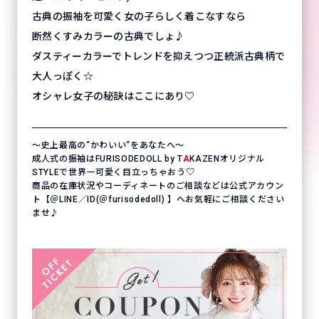
古典の振袖を可愛く女の子らしく着こなすなら
断然くすみカラーの古典でしょ♪
ダスティーカラーでトレンドを抑えつつ正統派古典柄で
大人っぽく☆
オシャレ女子の秘訣はここにあり♡
〜史上最高の“かわいい“をあなたへ〜
成人式の振袖はFURISODEDOLL by T
A
KAZENオリジナル
STYLEで世界一可愛く目立っちゃおう♡
商品の在庫状況やコーディネートのご相談などは公式アカウン
ト【＠LINE／ID(＠furisodedoll) 】へお気軽にご相談ください
ませ♪