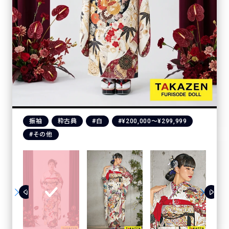
振袖
粋古典
#白
#¥200,000〜¥299,999
#その他