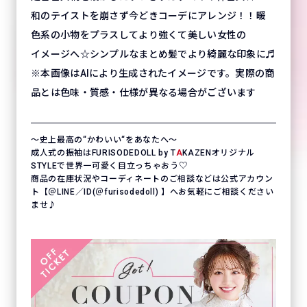
和のテイストを崩さず今どきコーデにアレンジ！！暖
色系の小物をプラスしてより強くて美しい女性の
イメージへ☆シンプルなまとめ髪でより綺麗な印象に♬
※本画像はAIにより生成されたイメージです。実際の商
品とは色味・質感・仕様が異なる場合がございます
〜史上最高の“かわいい“をあなたへ〜
成人式の振袖はFURISODEDOLL by T
A
KAZENオリジナル
STYLEで世界一可愛く目立っちゃおう♡
商品の在庫状況やコーディネートのご相談などは公式アカウン
ト【＠LINE／ID(＠furisodedoll) 】へお気軽にご相談ください
ませ♪