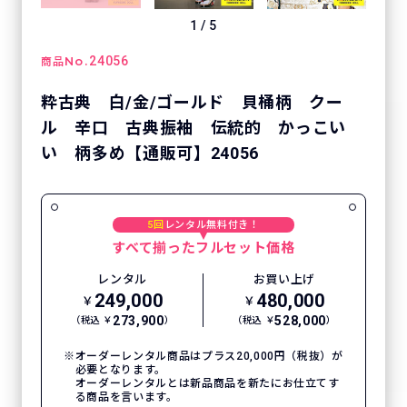
1
/
5
No.
24056
商品
粋古典 白/金/ゴールド 貝桶柄 クー
ル 辛口 古典振袖 伝統的 かっこい
い 柄多め【通販可】24056
5回
レンタル無料付き！
すべて揃ったフルセット価格
レンタル
お買い上げ
249,000
480,000
￥
￥
273,900
528,000
（税込 ￥
）
（税込 ￥
）
オーダーレンタル商品はプラス20,000円（税抜）が
必要となります。
オーダーレンタルとは新品商品を新たにお仕立てす
る商品を言います。