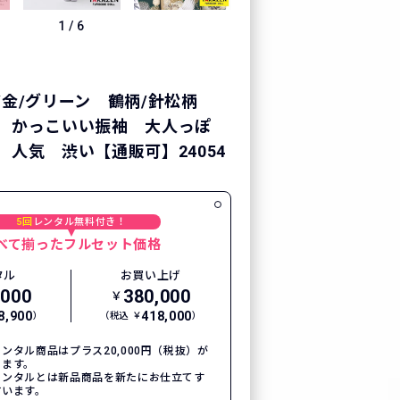
1
/
6
/金/グリーン 鶴柄/針松柄
 かっこいい振袖 大人っぽ
 人気 渋い【通販可】24054
5回
レンタル無料付き！
べて揃ったフルセット価格
タル
お買い上げ
,000
380,000
￥
8,900
418,000
）
（税込 ￥
）
ンタル商品はプラス20,000円（税抜）が
ります。
レンタルとは新品商品を新たにお仕立てす
言います。