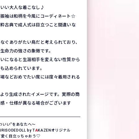
こいい大人な着こなし♪
の振袖は和柄を今風にコーディネート☆
の粋古典で成人式は目立つこと間違いな
つなぐありがたい鳥だと考えられており、
や生命力の強さの象徴です。
がいになると生涯相手を変えない性質から
味も込められています。
の場などおめでたい席には度々着用される
。
により生成されたイメージです。実際の商
質感・仕様が異なる場合がございます
わいい“をあなたへ〜
SODEDOLL by T
A
KAZENオリジナル
一可愛く目立っちゃおう♡