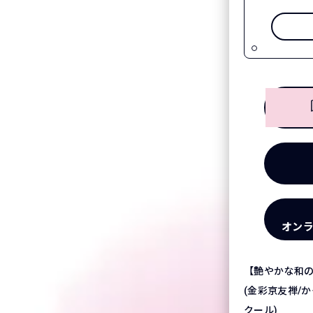
オン
【艶やかな和
(金彩京友禅/か
クール)