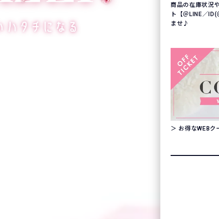
商品の在庫状況
ト【＠LINE／ID
ませ♪
＞ お得なWEB