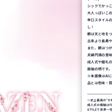
シックでかっ
大人っぽいこ
辛口スタイル
し！
鶴は天と地を
古来より長寿
また、鶴はつ
夫婦円満の意
成人式や婚礼
振袖の柄です
※本画像はAI
品とは色味・
〜史上最高の“か
成人式の振袖はFURI
STYLEで世界