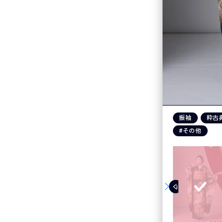
振袖
粋古
#その他