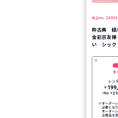
No.
24054
商品
粋古典 緑
金彩京友禅
い シック
す
レン
199
￥
21
（税込 ￥
オーダーレ
必要とな
オーダー
る商品を