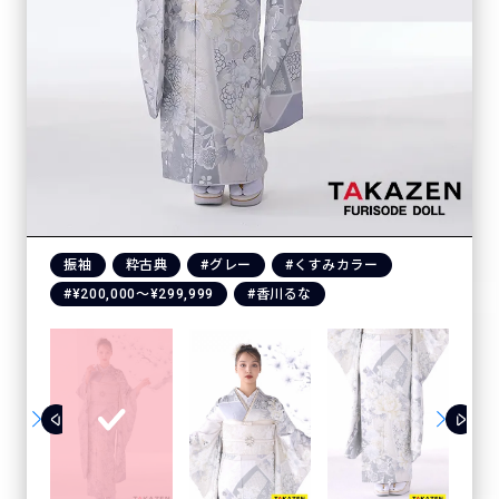
振袖
粋古典
#グレー
#くすみカラー
#¥200,000〜¥299,999
#香川るな