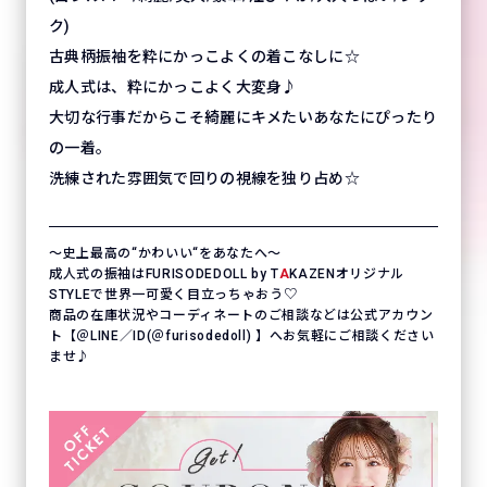
ク)
古典柄振袖を粋にかっこよくの着こなしに☆
成人式は、粋にかっこよく大変身♪
大切な行事だからこそ綺麗にキメたいあなたにぴったり
の一着。
洗練された雰囲気で回りの視線を独り占め☆
〜史上最高の“かわいい“をあなたへ〜
成人式の振袖はFURISODEDOLL by T
A
KAZENオリジナル
STYLEで世界一可愛く目立っちゃおう♡
商品の在庫状況やコーディネートのご相談などは公式アカウン
ト【＠LINE／ID(＠furisodedoll) 】へお気軽にご相談ください
ませ♪