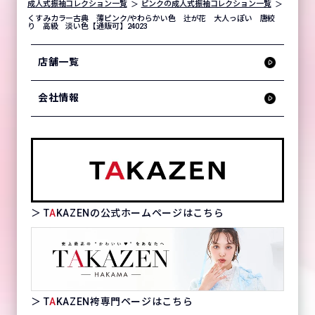
成人式振袖コレクション一覧
ピンクの成人式振袖コレクション一覧
くすみカラー古典 薄ピンク/やわらかい色 辻が花 大人っぽい 唐絞
り 高級 淡い色【通販可】24023
店舗一覧
会社情報
＞ T
A
KAZENの公式ホームページはこちら
＞ T
A
KAZEN袴専門ページはこちら