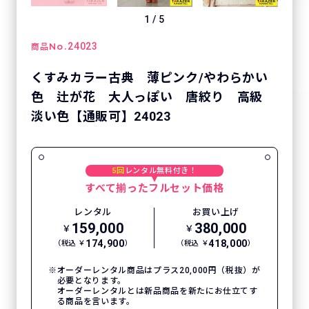
1
/
5
No.
24023
商品
くすみカラー古典 薄ピンク/やわらかい
色 辻が花 大人っぽい 唐絞り 高級
淡い色【通販可】24023
5回
レンタル無料付き！
すべて揃ったフルセット価格
レンタル
お買い上げ
159,000
380,000
￥
￥
174,900
418,000
（税込 ￥
）
（税込 ￥
）
オーダーレンタル商品はプラス20,000円（税抜）が
必要となります。
オーダーレンタルとは新品商品を新たにお仕立てす
る商品を言います。