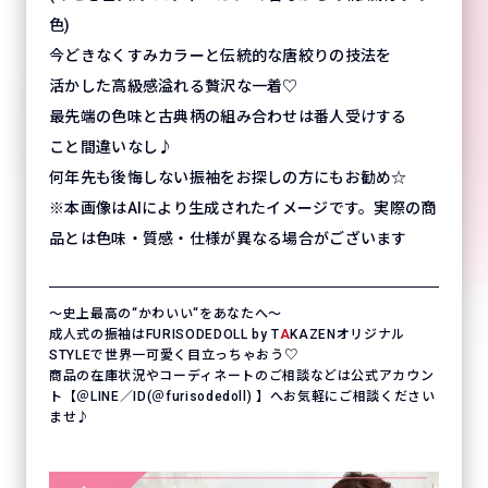
色)
今どきなくすみカラーと伝統的な唐絞りの技法を
活かした高級感溢れる贅沢な一着♡
最先端の色味と古典柄の組み合わせは番人受けする
こと間違いなし♪
何年先も後悔しない振袖をお探しの方にもお勧め☆
※本画像はAIにより生成されたイメージです。実際の商
品とは色味・質感・仕様が異なる場合がございます
〜史上最高の“かわいい“をあなたへ〜
成人式の振袖はFURISODEDOLL by T
A
KAZENオリジナル
STYLEで世界一可愛く目立っちゃおう♡
商品の在庫状況やコーディネートのご相談などは公式アカウン
ト【＠LINE／ID(＠furisodedoll) 】へお気軽にご相談ください
ませ♪