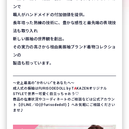
ンで
職人がハンドメイドの付加価値を提供。
長年培った熟練の技術に、豊かな感性と最先端の表現技
法も取り入れ
新しい振袖の世界観を創出。
その実力の高さから桂由美振袖ブランド着物コレクショ
ンの
製造も担っています。
〜史上最高の“かわいい“をあなたへ〜
成人式の振袖はFURISODEDOLL by T
A
KAZENオリジナル
STYLEで世界一可愛く目立っちゃおう♡
商品の在庫状況やコーディネートのご相談などは公式アカウン
ト【＠LINE／ID(＠furisodedoll) 】へお気軽にご相談ください
ませ♪