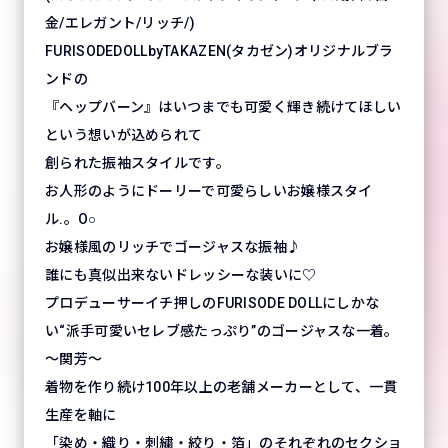
金/エレガント/リッチ/)
FURISODEDOLLbyTAKAZEN(タカゼン)オリジナルブラ
ンドの
『ヘップバーン』はいつまでも可愛く輝き続けてほしい
という想いが込められて
創られた振袖スタイルです。
お人形のようにドーリーで可愛らしいお嬢様スタイ
ル.。O○
お嬢様風のリッチでゴージャスな振袖♪
誰にも真似出来ないドレッシーな装いに♡
プロデューサーイチ押しのFURISODE DOLLにしかな
い“派手可愛いセレブ感たっぷり”のゴージャスな一着。
～関芳～
着物を作り続け100年以上の老舗メーカーとして、一貫
生産を軸に
「染め・織り・刺繍・絞り・箔」のそれぞれのセクショ