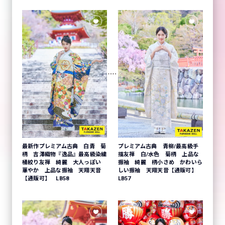
最新作プレミアム古典 白青 菊
プレミアム古典 青柳/最高級手
柄 吉澤織物『逸品』最高級染繍
描友禅 白/水色 菊柄 上品な
桶絞り友禅 綺麗 大人っぽい
振袖 綺麗 柄小さめ かわいら
華やか 上品な振袖 天翔天音
しい振袖 天翔天音【通販可】
【通販可】 LB58
LB57