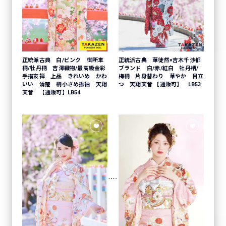
正統派古典 白/ピンク 御所車
正統派古典 華徒然×吉木千沙都
柄/牡丹柄 吉澤織物/最高級金彩
ブランド 白/赤/紅白 牡丹柄/
手描友禅 上品 きれいめ かわ
梅柄 片身替わり 華やか 目立
いい 清楚 柄小さめ振袖 天翔
つ 天翔天音 【通販可】 LB53
天音 【通販可】LB54