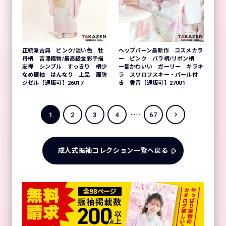
正統派古典 ピンク/淡い色 牡
ヘップバーン最新作 コスメカラ
丹柄 吉澤織物/最高級金彩手描
ー ピンク バラ柄/リボン柄
友禅 シンプル すっきり 柄少
一番かわいい ガーリー キラキ
なめ振袖 はんなり 上品 周防
ラ スワロフスキー・パール付
ジゼル【通販可】26017
き 香音【通販可】27001
1
2
3
4
67
成人式振袖コレクション一覧へ戻る