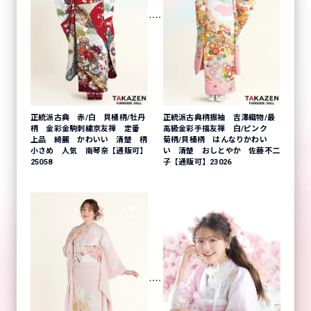
正統派古典 赤/白 貝桶柄/牡丹
正統派古典柄振袖 吉澤織物/最
柄 金彩金駒刺繍京友禅 定番
高級金彩手描友禅 白/ピンク
上品 綺麗 かわいい 清楚 柄
菊柄/貝桶柄 はんなりかわい
小さめ 人気 南琴奈【通販可】
い 清楚 おしとやか 佐藤不二
25058
子【通販可】23026