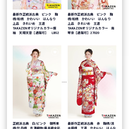
最新作正統派古典 ピンク 鞠
最新作正統派古典 ピンク 鞠
柄/和柄 かわいい はんなり
柄/和柄 かわいい はんなり
上品 きれいめ 王道
上品 きれいめ 王道
TAKAZENオリジナルカラー振
TAKAZENオリジナルカラー 南
袖 天翔天音【通販可】 LB52
琴奈【通販可】27020
正統派古典 白/ピンク 御所車
最新作正統派古典 赤 鞠柄/流
柄/牡丹柄 吉澤織物/最高級金彩
水模様 王道 かわいい はんな