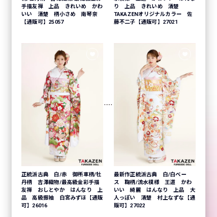
手描友禅 上品 きれいめ かわ
り 上品 きれいめ 清楚
いい 清楚 柄小さめ 南琴奈
TAKAZENオリジナルカラー 佐
【通販可】25057
藤不二子【通販可】27021
正統派古典 白/赤 御所車柄/牡
最新作正統派古典 白/白ベー
丹柄 吉澤織物/最高級金彩手描
ス 鞠柄/流水模様 王道 かわ
友禅 おしとやか はんなり 上
いい 綺麗 はんなり 上品 大
品 高級振袖 白宮みずほ【通販
人っぽい 清楚 村上なずな【通
可】26016
販可】27022