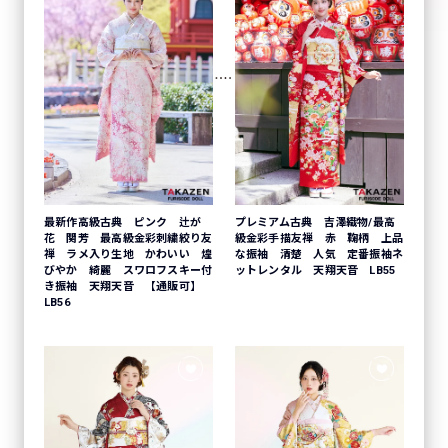
最新作高級古典 ピンク 辻が
プレミアム古典 吉澤織物/最高
花 関芳 最高級金彩刺繍絞り友
級金彩手描友禅 赤 鞠柄 上品
禅 ラメ入り生地 かわいい 煌
な振袖 清楚 人気 定番振袖ネ
びやか 綺麗 スワロフスキー付
ットレンタル 天翔天音 LB55
き振袖 天翔天音 【通販可】
LB56