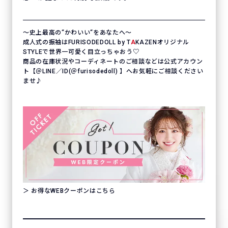
〜史上最高の“かわいい“をあなたへ〜
成人式の振袖はFURISODEDOLL by T
A
KAZENオリジナル
STYLEで世界一可愛く目立っちゃおう♡
商品の在庫状況やコーディネートのご相談などは公式アカウン
ト【＠LINE／ID(＠furisodedoll) 】へお気軽にご相談ください
ませ♪
＞ お得なWEBクーポンはこちら