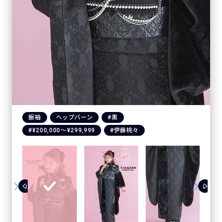
振袖
ヘップバーン
#黒
#¥200,000〜¥299,999
#伊藤桃々