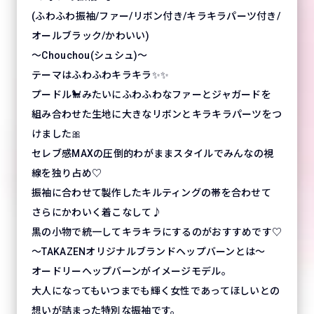
(ふわふわ振袖/ファー/リボン付き/キラキラパーツ付き/
オールブラック/かわいい)
～Chouchou(シュシュ)～
テーマはふわふわキラキラ✨✨
プードル🐩みたいにふわふわなファーとジャガードを
組み合わせた生地に大きなリボンとキラキラパーツをつ
けました🎀
セレブ感MAXの圧倒的わがままスタイルでみんなの視
線を独り占め♡
振袖に合わせて製作したキルティングの帯を合わせて
さらにかわいく着こなして♪
黒の小物で統一してキラキラにするのがおすすめです♡
～TAKAZENオリジナルブランドヘップバーンとは～
オードリーヘップバーンがイメージモデル。
大人になってもいつまでも輝く女性であってほしいとの
想いが詰まった特別な振袖です。