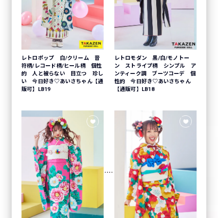
レトロポップ 白/クリーム 音
レトロモダン 黒/白/モノトー
符柄/レコード柄/ヒール柄 個性
ン ストライプ柄 シンプル ア
的 人と被らない 目立つ 珍し
ンティーク調 ブーツコーデ 個
い 今日好き♡あいさちゃん【通
性的 今日好き♡あいさちゃん
販可】LB19
【通販可】LB18