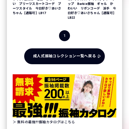
い プリーツスカートコーデ ブ
ップ Barbie振袖 ギャル か
ーツスタイル 今日好き♡あいさ
わいい リボンコーデ 派手 今
ちゃん【通販可】LB17
日好き♡あいさちゃん【通販可】
LB22
1
成人式振袖コレクション一覧へ戻る
＞ 無料の最強!!!振袖カタログはこちら