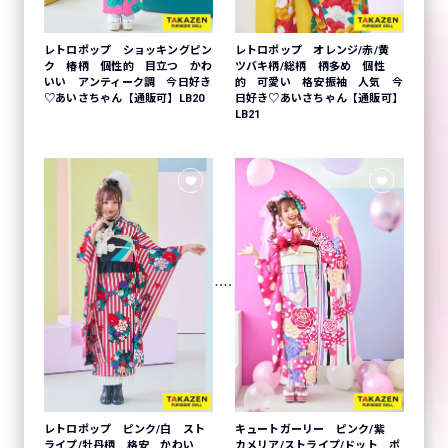
レトロポップ ショッキングピン
レトロポップ オレンジ/赤/黄
ク 椿柄 個性的 目立つ かわ
ツバキ柄/総柄 柄多め 個性
いい アンティーク調 今日好き
的 可愛い 格安振袖 人気 今
♡あいさちゃん【通販可】LB20
日好き♡あいさちゃん【通販可】
LB21
レトロポップ ピンク/白 スト
キュートガーリー ピンク/紫
ライプ/牡丹柄 格安 かわい
カメリア/ストライプ/ドット ポ