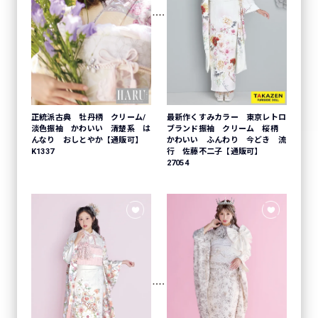
正統派古典 牡丹柄 クリーム/
最新作くすみカラー 東京レトロ
淡色振袖 かわいい 清楚系 は
ブランド振袖 クリーム 桜柄
んなり おしとやか【通販可】
かわいい ふんわり 今どき 流
K1337
行 佐藤不二子【通販可】
27054