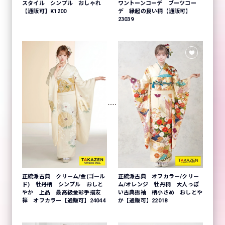
ワントーンコーデ ブーツコー
スタイル シンプル おしゃれ
デ 縁起の良い柄【通販可】
【通販可】K1200
23039
正統派古典 クリーム/金(ゴール
正統派古典 オフカラー/クリー
ド) 牡丹柄 シンプル おしと
ム/オレンジ 牡丹柄 大人っぽ
やか 上品 最高級金彩手描友
い古典振袖 柄小さめ おしとや
禅 オフカラー【通販可】24044
か【通販可】22018