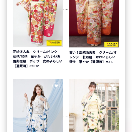
正統派古典 クリーム/ピンク
安い！正統派古典 クリーム/オ
菊柄/和柄 華やか かわいい系
レンジ 牡丹柄 かわいらしい
古典振袖 ポップ 女の子らしい
清楚 華やか【通販可】M36
【通販可】32072