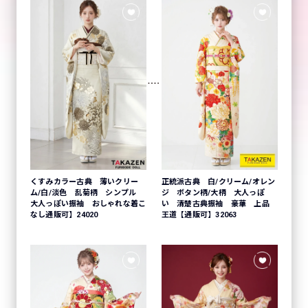
くすみカラー古典 薄いクリー
正統派古典 白/クリーム/オレン
ム/白/淡色 乱菊柄 シンプル
ジ ボタン柄/大柄 大人っぽ
大人っぽい振袖 おしゃれな着こ
い 清楚古典振袖 豪華 上品
なし通販可】24020
王道【通販可】32063