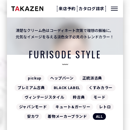
来店予約
カタログ請求
清楚なクリーム色はコーディネート次第で理想の振袖に。
元気なイメージを与える淡色女子必見のトレンドカラー！
FURISODE STYLE
pickup
ヘップバーン
正統派古典
プレミアム古典
BLACK LABEL
くすみカラー
ヴィンテージスタイル
粋古典
モード
ジャパンモード
キュート&ガーリー
レトロ
安カワ
着物メーカーブランド
ALL