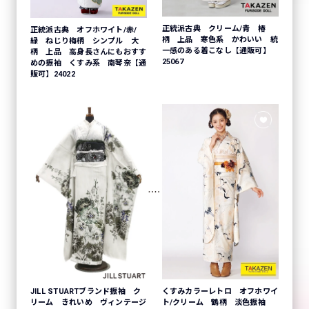
正統派古典 クリーム/青 椿
正統派古典 オフホワイト/赤/
柄 上品 寒色系 かわいい 統
緑 ねじり梅柄 シンプル 大
一感のある着こなし【通販可】
柄 上品 高身長さんにもおすす
25067
めの振袖 くすみ系 南琴奈【通
販可】24022
くすみカラーレトロ オフホワイ
JILL STUARTブランド振袖 ク
ト/クリーム 鶴柄 淡色振袖
リーム きれいめ ヴィンテージ