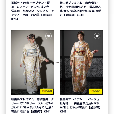
桂由美プレミアム 水色/淡い
玉城ティナ×紅一点ブランド振
色 バラ柄/柄小さめ 最高級古
袖 ミスティーピンク/淡い色
典/大人っぽい/華やか/綺麗/可愛
洋花柄 かわいい シンプル ア
い【通販可】K543
ンティーク調 お洒落【通販可】
K794
桂由美プレミアム 高級古典 ク
桂由美プレミアム ベージュ
リーム/アイボリー 大人っぽい/
牡丹柄 高級古典/上品/華や
かわいい/華やか/はんなり/上品/
か/おしとやか/可愛い【通販可】
可愛い/淡い色【通販可】K544
K545