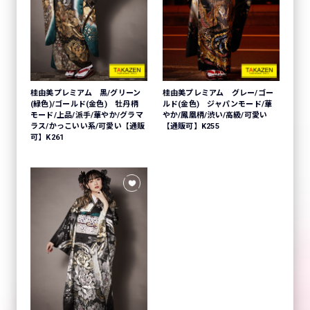
桂由美プレミアム 黒/グリーン
桂由美プレミアム グレー/ゴー
(緑色)/ゴールド(金色) 牡丹柄
ルド(金色) ジャパンモード/華
モード/上品/派手/華やか/グラマ
やか/鳳凰柄/渋い/高級/可愛い
ラス/かっこいい系/可愛い【通販
【通販可】K255
可】K261