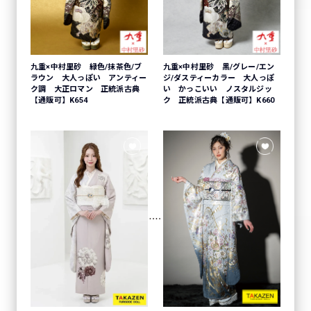
九重×中村里砂 緑色/抹茶色/ブ
九重×中村里砂 黒/グレー/エン
ラウン 大人っぽい アンティー
ジ/ダスティーカラー 大人っぽ
ク調 大正ロマン 正統派古典
い かっこいい ノスタルジッ
【通販可】K654
ク 正統派古典【通販可】K660