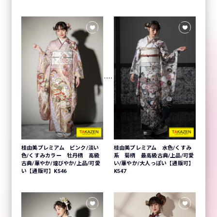
桂由美プレミアム ピンク/淡い
桂由美プレミアム 水色/くすみ
色/くすみカラー 牡丹柄 高級
系 菊柄 最高級古典/上品/可愛
古典/華やか/煌びやか/上品/可愛
い/華やか/大人っぽい【通販可】
い【通販可】K546
K547