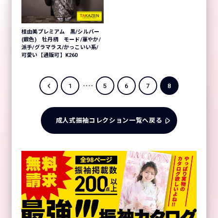
桂由美プレミアム 黒/シルバー
(銀色) 牡丹柄 モード/華やか/
派手/グラマラス/かっこいい系/
可愛い【通販可】K260
1
5
6
7
8
成人式振袖コレクション一覧へ戻る