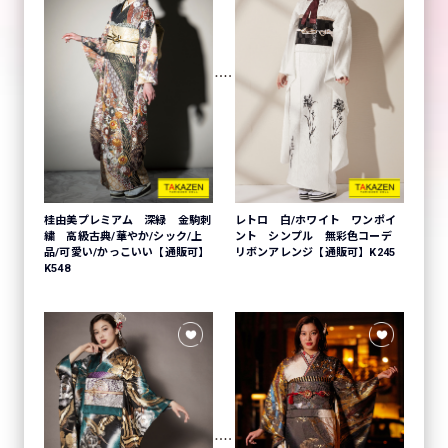
桂由美プレミアム 深緑 金駒刺
レトロ 白/ホワイト ワンポイ
繍 高級古典/華やか/シック/上
ント シンプル 無彩色コーデ
品/可愛い/かっこいい【通販可】
リボンアレンジ【通販可】K245
K548