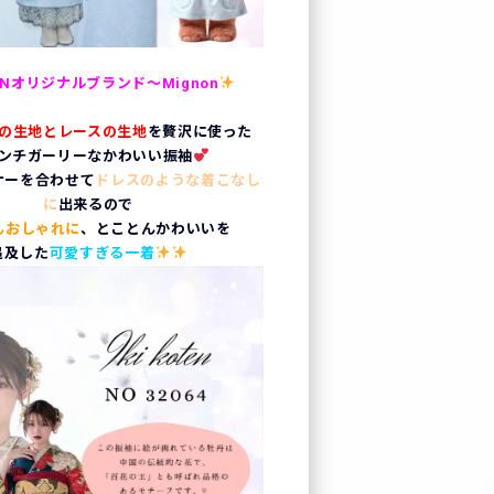
ZENオリジナルブランド～Mignon
の生地とレースの生地
を贅沢に使った
ンチガーリーなかわいい振袖
ナーを合わせて
ドレスのような着こなし
に
出来るので
んおしゃれに
、とことんかわいいを
追及した
可愛すぎる一着