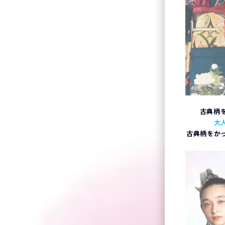
古典柄
大
古典柄をか