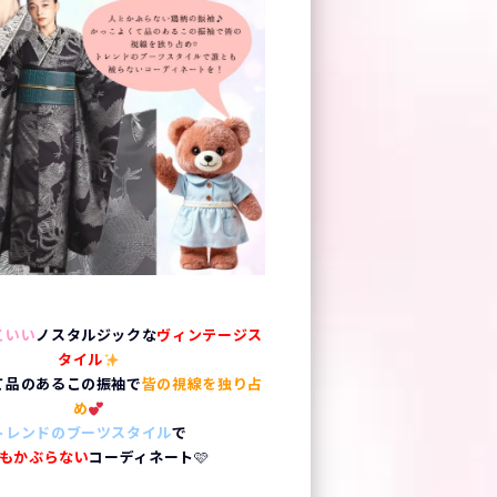
こいい
ノスタルジックな
ヴィンテージス
タイル
て品のあるこの振袖で
皆の視線を独り占
め
トレンドのブーツスタイル
で
もかぶらない
コーディネート
🩷