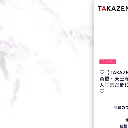
ニュース
♡【TAKA
斎橋・天王
人♡まだ間
♡
今日の
紅葉