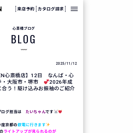
来店予約
カタログ請求
心斎橋ブログ
BLOG
2025/11/12
ZEN心斎橋店】12日 なんば・心
寺・大阪市・堺市
2026年成
に合う！駆け込みお振袖のご紹介
ブログ担当は
たいちゃん
です
今度京都の
叡電に行きます
の
ライトアップが見られるのが