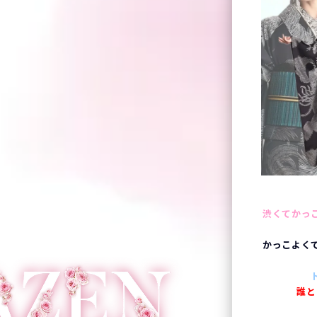
渋くてかっ
かっこよく
誰と