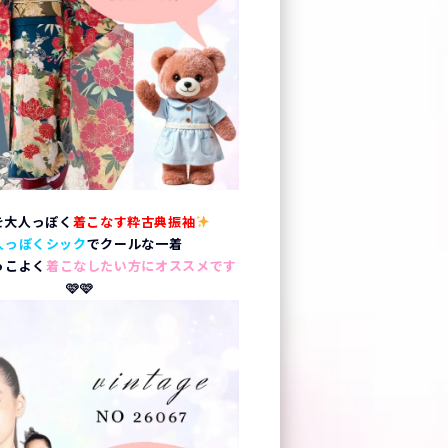
を大人っぽく
着こなす粋古典振袖
人っぽくシック
でクールな一着
っこよく
着こなしたい方にオススメです
🩷🩷