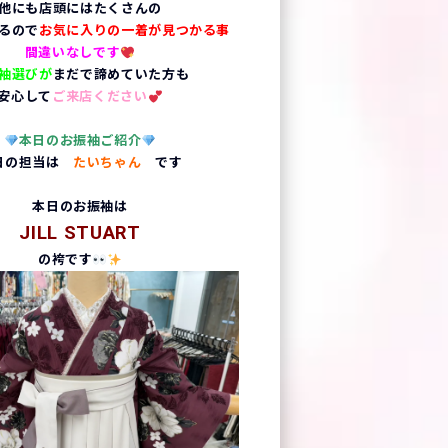
他にも店頭にはたくさんの
るので
お気に入りの一着が見つかる事
間違いなしです
袖選びが
まだで諦めていた方も
安心して
ご来店ください
本日の
お
振袖ご紹介
日の担当は
たいちゃん
です
本日のお振袖は
JILL STUART
の袴です