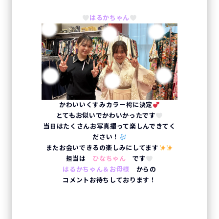
はるかちゃん
かわいいくすみカラー袴に決定
とてもお似いでかわいかったです
当日はたくさんお写真撮って楽しんできてく
ださい！
またお会いできるの楽しみにしてます
担当は
ひなちゃん
です
はるかちゃん＆お母様
からの
コメントお待ちしております！