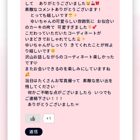
して ありがとうございました
素敵なコメントありがとうございます！
とっても嬉しいです
ゆいちゃんの可愛らしい雰囲気に お似合い
のカーキの袴で 可愛すぎました
こだわっていただいたコーディネートが
いまどきでおしゃれでした
ゆいちゃんがしっくり きてくれたことが何よ
り嬉しいです
沢山お話しながらのコーディネート楽しかった
です🩷
またお会いできるのを楽しみにしていますね
当日はたくさんお写真撮って 素敵な思い出を
残してください
何かご不明な点がございましたら いつでも
ご連絡下さい！！！
ありがとうございました
+1
返信