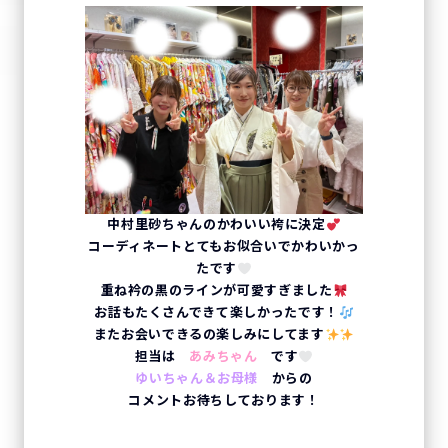
中村里砂ちゃんのかわいい袴に決定
コーディネート
とてもお似合いでかわいかっ
たです
重ね衿の黒のラインが可愛すぎました
お話もたくさんできて楽しかったです！
またお会いできるの楽しみにしてます
担当は
あみ
ちゃん
です
ゆいちゃん＆お母様
からの
コメントお待ちしております！