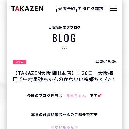
来店予約
カタログ請求
大阪梅田本店ブログ
BLOG
2025/10/26
コラム
【TAKAZEN大阪梅田本店】♡26日 大阪梅
田で中村里砂ちゃんのかわいい袴姫ちゃん♡
今日のブログ担当は
まみちゃん
です
本日の可愛い姫ちゃんのご紹介です♥
ゆいちゃん