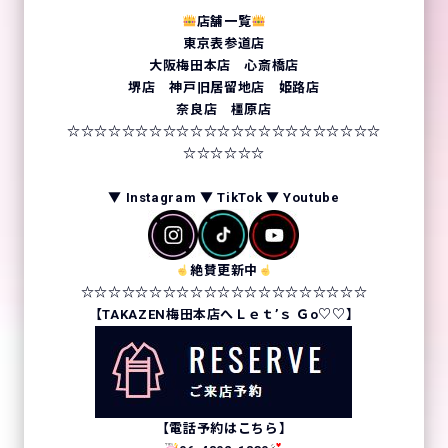
店舗一覧
東京表参道店
大阪梅田本店 心斎橋店
堺店 神戸旧居留地店 姫路店
奈良店 橿原店
☆☆☆☆☆☆☆☆☆☆☆☆☆☆☆☆☆☆☆☆☆☆☆
☆☆☆☆☆☆
▼ Instagram ▼ TikTok ▼ Youtube
絶賛更新中
☆☆☆☆☆☆☆☆☆☆☆☆☆☆☆☆☆☆☆☆☆
【TAKAZEN梅田本店へＬｅｔ’ｓ Ｇo♡♡】
【電話予約はこちら】