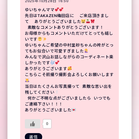
2025年10月28日 16:50
ゆいちゃんママ
先日はTAKAZEN梅田店に ご来店頂きまし
て ありがとうございました
素敵なコメントありがとうございます！
お母様からもコメントいただけてとっても嬉し
いです
ゆいちゃんご希望の中村里砂ちゃんの袴がとっ
てもお似合いで可愛すぎました
みんなで沢山お話しながらのコーディネート楽
しかったです
ありがとうございます
こちらこそ前撮り撮影会よろしくお願いします
当日はたくさんお写真撮って 素敵な思い出を
残してください
何かご不明な点がございましたら いつでも
ご連絡下さい！！！
ありがとうございました
0
返信