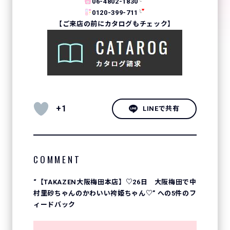
06-4802-1830
0120-399-711
【ご来店の前にカタログもチェック】
+1
LINEで共有
COMMENT
“【TAKAZEN大阪梅田本店】♡26日 大阪梅田で中
村里砂ちゃんのかわいい袴姫ちゃん♡” への5件のフ
ィードバック