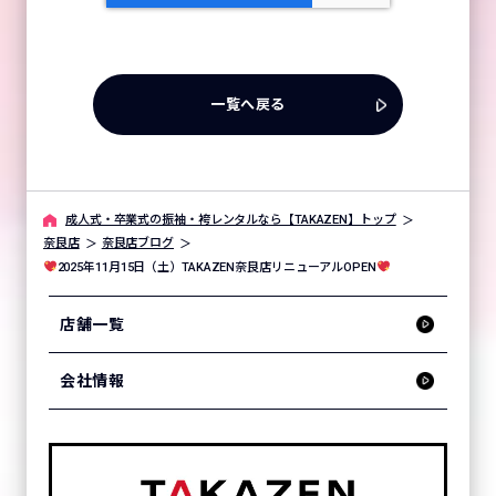
一覧へ戻る
成人式・卒業式の振袖・袴レンタルなら【TAKAZEN】トップ
奈良店
奈良店ブログ
2025年11月15日（土）TAKAZEN奈良店リニューアルOPEN
店舗一覧
会社情報