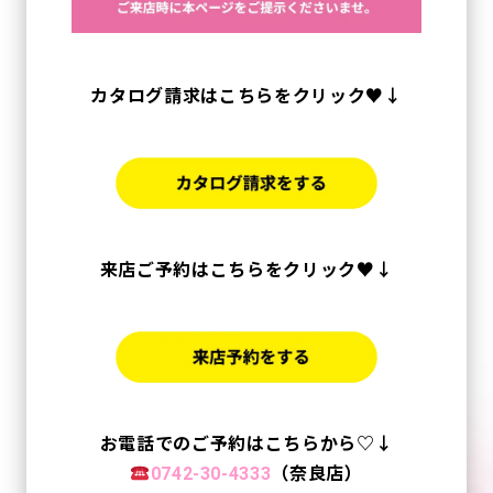
カタログ請求は
こちらをクリック♥↓
来店ご予約は
こちらをクリック♥↓
お電話でのご予約はこちらから♡↓
0742-30-4333
（奈良店）