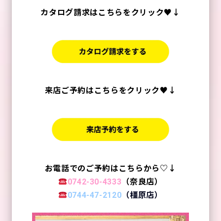
カタログ請求は
こちらをクリック♥↓
来店ご予約は
こちらをクリック♥↓
お電話でのご予約はこちらから♡↓
0742-30-4333
（奈良店）
0744-47-2120
（橿原店）