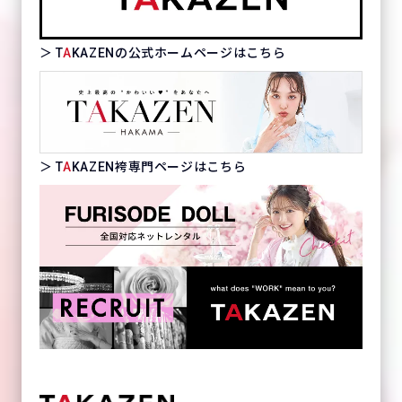
＞ T
A
KAZENの公式ホームページはこちら
＞ T
A
KAZEN袴専門ページはこちら