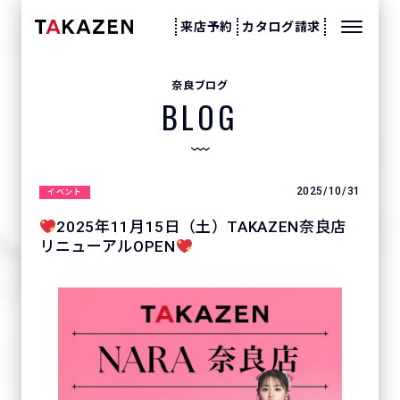
来店予約
カタログ請求
奈良ブログ
BLOG
2025/10/31
イベント
2025年11月15日（土）TAKAZEN奈良店
リニューアルOPEN