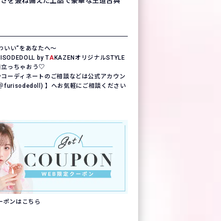
しさを兼ね備えた上品で豪華な王道古典
わいい“をあなたへ〜
ODEDOLL by T
A
KAZENオリジナルSTYLE
目立っちゃおう♡
やコーディネートのご相談などは公式アカウン
(＠furisodedoll) 】へお気軽にご相談ください
クーポンはこちら