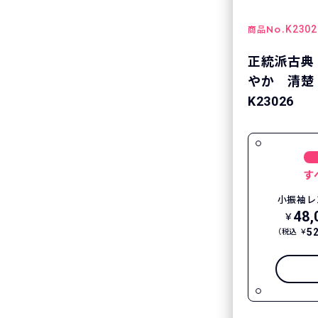
No.
K2302
商品
正統派古典
やか 清楚
K23026
す
小振袖レ
48,
￥
5
（税込 ￥