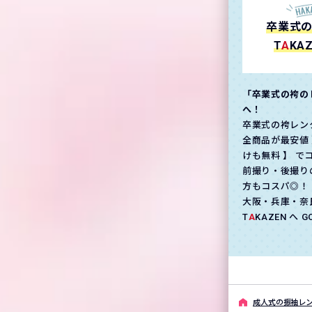
卒業式
T
A
KA
「卒業式の袴の
へ！
卒業式の袴レン
全商品が最安値 
けも無料 】 で
前撮り・後撮り
方もコスパ◎！
大阪・兵庫・奈
T
A
KAZEN へ 
成⼈式の振袖レン