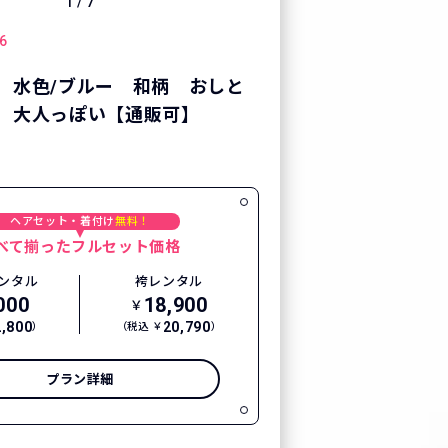
1
/
7
6
 水色/ブルー 和柄 おしと
 大人っぽい【通販可】
ヘアセット・着付け
無料！
べて揃ったフルセット価格
ンタル
袴レンタル
000
18,900
￥
2,800
20,790
）
（税込 ￥
）
プラン詳細