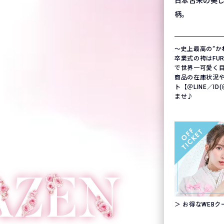
日本古来の美
柄。
〜史上最高の“か
卒業式の袴はFURIS
で世界一可愛く
商品の在庫状況
ト【＠LINE／ID
ませ♪
＞ お得なWEB