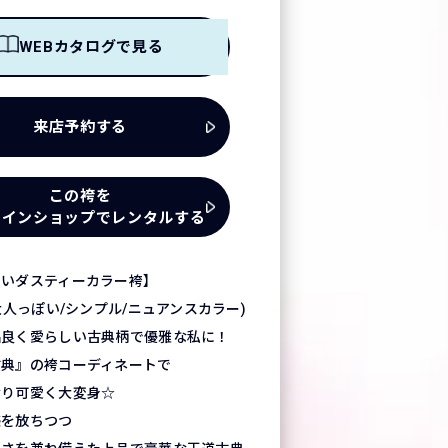
WEBカタログで見る
来店予約する
この袴を
ラインショップでレンタルする
いいダスティーカラー袴】
大人っぽい/シンプル/ニュアンスカラー)
品良く愛らしい古典柄で優雅な私に！
古典』の袴コーディネートで
なり可愛く大変身☆
感を放ちつつ