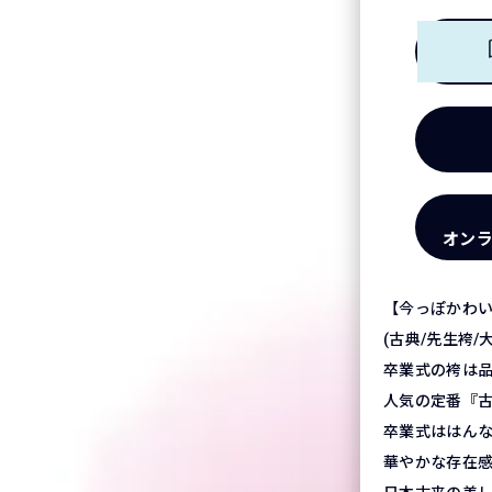
オン
【今っぽかわ
(古典/先生袴/
卒業式の袴は
人気の定番『
卒業式ははん
華やかな存在