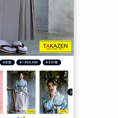
#水色
#〜¥99,999
#その他