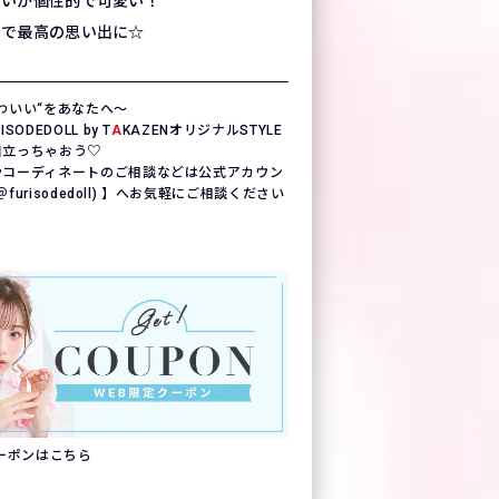
使いが個性的で可愛い！
ロで最高の思い出に☆
わいい“をあなたへ〜
ODEDOLL by T
A
KAZENオリジナルSTYLE
目立っちゃおう♡
やコーディネートのご相談などは公式アカウン
(＠furisodedoll) 】へお気軽にご相談ください
クーポンはこちら