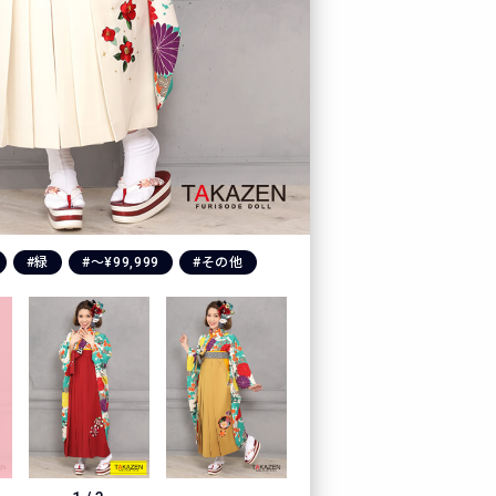
#緑
#〜¥99,999
#その他