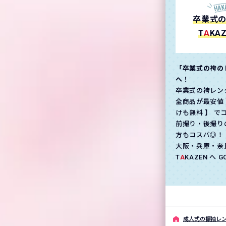
卒業式
T
A
KA
「卒業式の袴の
へ！
卒業式の袴レン
全商品が最安値 
けも無料 】 で
前撮り・後撮り
方もコスパ◎！
大阪・兵庫・奈
T
A
KAZEN へ 
成⼈式の振袖レン