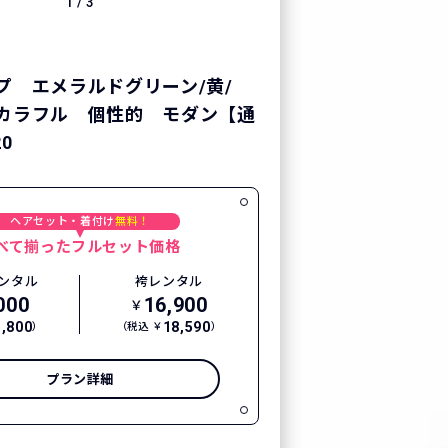
1
/
3
プ エメラルドグリーン/黄/
カラフル 個性的 モダン【通
0
ヘアセット・着付け
無料！
べて揃ったフルセット価格
ンタル
袴レンタル
000
16,900
￥
3,800
18,590
）
（税込 ￥
）
プラン詳細