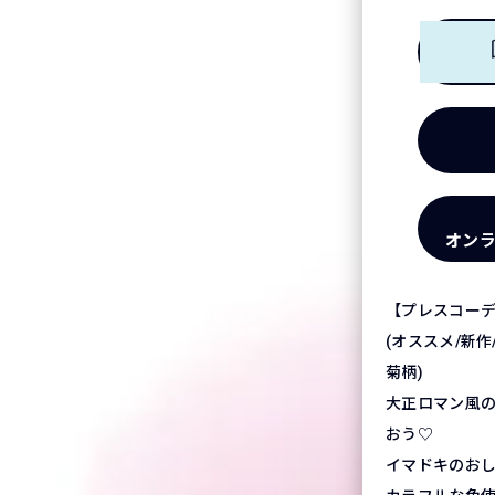
オン
【プレスコーデ
(オススメ/新作
菊柄)
大正ロマン風
おう♡
イマドキのお