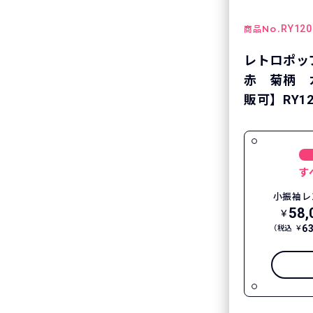
No.
RY120
商品
レトロポッ
赤 菊柄 
販可】RY12
す
小振袖レ
58,
￥
6
（税込 ￥