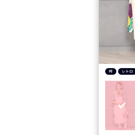
袴
レトロ