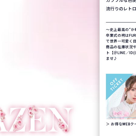
カラフルな色
流行りのレト
〜史上最高の“か
卒業式の袴はFURIS
で世界一可愛く
商品の在庫状況
ト【＠LINE／ID
ませ♪
＞ お得なWEB