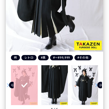
袴
レトロ
#黒
#〜¥99,999
#その他