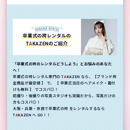
卒業式の袴レンタルの
T
A
KAZENのご紹介
「卒業式の袴のレンタルどうしよう」とお悩みのあなた
へ！
卒業式の袴レンタル専門の T
A
KAZEN なら、【ブランド袴
全商品が最安値 】 で、 【 卒業式当日のヘアメイク・着付
けも無料 】 でコスパ◎！
前撮り・後撮りの写真スタジオも完備だから、写真だけの
方もコスパ◎！
大阪・兵庫・奈良で卒業式の袴 をレンタルするなら
T
A
KAZEN へ GO！！