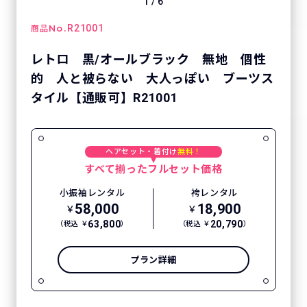
1
/
6
No.
R21001
商品
レトロ 黒/オールブラック 無地 個性
的 人と被らない 大人っぽい ブーツス
タイル【通販可】R21001
ヘアセット・着付け
無料！
すべて揃ったフルセット価格
小振袖レンタル
袴レンタル
58,000
18,900
￥
￥
63,800
20,790
（税込 ￥
）
（税込 ￥
）
プラン詳細