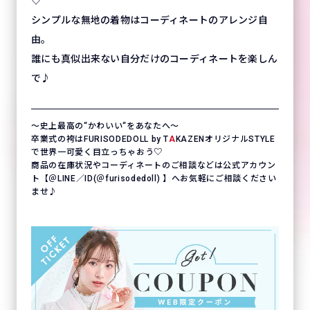
♡
シンプルな無地の着物はコーディネートのアレンジ自
由。
誰にも真似出来ない自分だけのコーディネートを楽しん
で♪
〜史上最高の“かわいい“をあなたへ〜
卒業式の袴はFURISODEDOLL by T
A
KAZENオリジナルSTYLE
で世界一可愛く目立っちゃおう♡
商品の在庫状況やコーディネートのご相談などは公式アカウン
ト【＠LINE／ID(＠furisodedoll) 】へお気軽にご相談ください
ませ♪